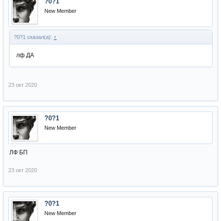
?0?1
New Member
?0?1 сказал(а):
↑
лф ДА
23 окт 2020
?0?1
New Member
ЛФ БП
23 окт 2020
?0?1
New Member