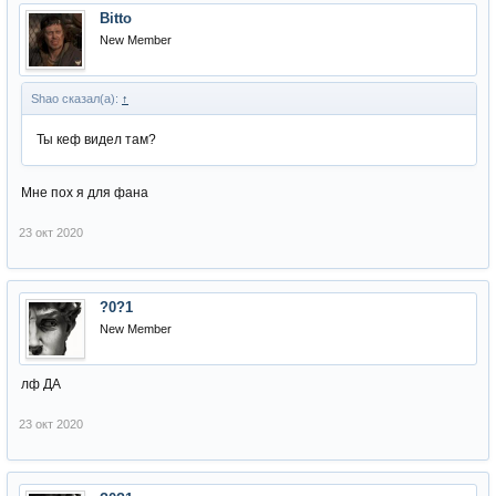
Bitto
New Member
Shao сказал(а):
↑
Ты кеф видел там?
Мне пох я для фана
23 окт 2020
?0?1
New Member
лф ДА
23 окт 2020