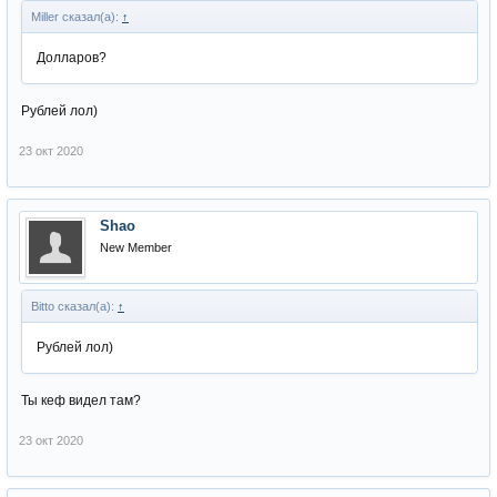
Miller сказал(а):
↑
Долларов?
Рублей лол)
23 окт 2020
Shao
New Member
Bitto сказал(а):
↑
Рублей лол)
Ты кеф видел там?
23 окт 2020