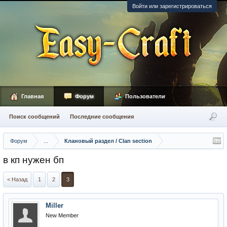
Войти или зарегистрироваться
Главная
Форум
Пользователи
Поиск сообщений
Последние сообщения
Форум
...
Клановый раздел / Сlan section
в кп нужен бп
< Назад
1
2
3
Miller
New Member