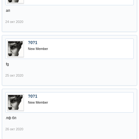
ап
24 окт 2020
?0?1
New Member
fg
25 окт 2020
?0?1
New Member
лф бп
26 окт 2020