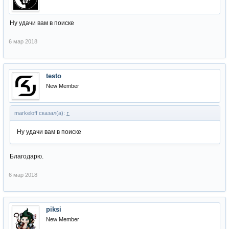
Ну удачи вам в поиске
6 мар 2018
testo
New Member
markeloff сказал(а):
↑
Ну удачи вам в поиске
Благодарю.
6 мар 2018
piksi
New Member