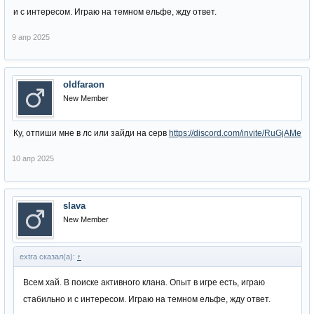
и с интересом. Играю на темном ельфе, жду ответ.
9 апр 2025
oldfaraon
New Member
Ку, отпиши мне в лс или зайди на серв
https://discord.com/invite/RuGjAMe
10 апр 2025
slava
New Member
extra сказал(а):
↑
Всем хай. В поиске активного клана. Опыт в игре есть, играю
стабильно и с интересом. Играю на темном ельфе, жду ответ.