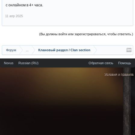
с онлайном в 4+ часа.
11 апр 2025
(Вы должны войти или зарегистрироваться, чтобы ответить.)
Форум
...
Клановый раздел / Сlan section
Novus
Russian (RU)
Обратная связь
Помощь
Условия и правила