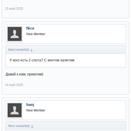
15 май 2025
Nice
New Member
banj сказал(а):
↑
У кого есть 2 слота? С кентом залетим
Давай к нам, приютим)
16 май 2025
banj
New Member
Nice сказал(а):
↑