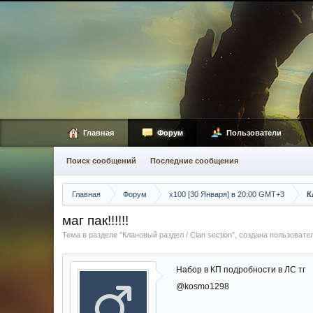
Главная
Форум
Пользователи
Поиск сообщений
Последние сообщения
Главная
Форум
х100 [30 Января] в 20:00 GMT+3
К
маг пак!!!!!!
Тема в разделе "
Клановый раздел / Сlan section
", создана пользоват
Набор в КП подробности в ЛС тг
@kosmo1298