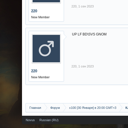
220
,
1 сен 2023
220
New Member
UP LF BD\SVS GNOM
220
,
1 сен 2023
220
New Member
Главная
Форум
х100 [30 Января] в 20:00 GMT+3
К
Novus
Russian (RU)