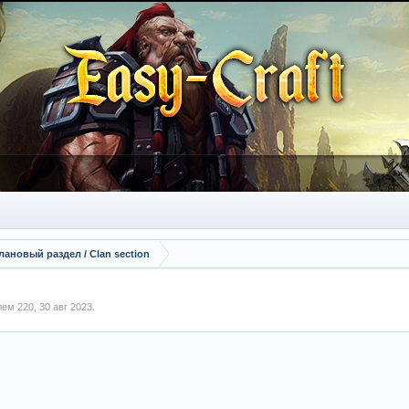
лановый раздел / Сlan section
елем
220
,
30 авг 2023
.