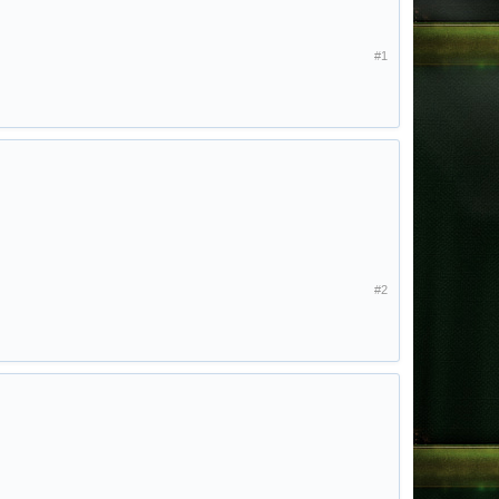
#1
#2