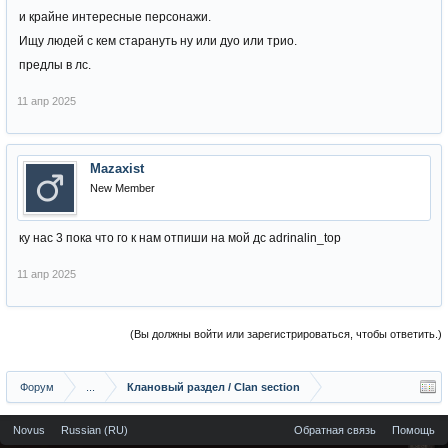
и крайне интересные персонажи.
Ищу людей с кем старануть ну или дуо или трио.
предлы в лс.
11 апр 2025
Mazaxist
New Member
ку нас 3 пока что го к нам отпиши на мой дс adrinalin_top
11 апр 2025
(Вы должны войти или зарегистрироваться, чтобы ответить.)
Форум
...
Клановый раздел / Сlan section
Novus
Russian (RU)
Обратная связь
Помощь