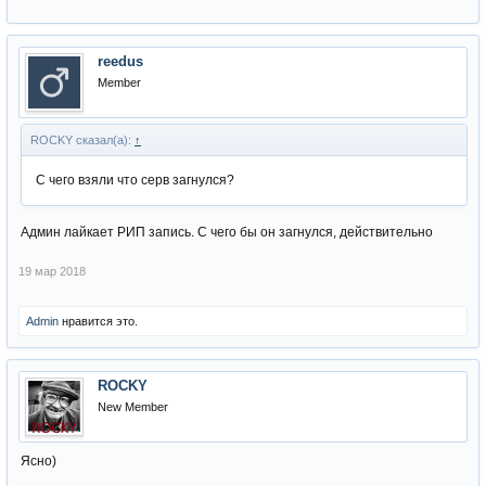
reedus
Member
ROCKY сказал(а):
↑
С чего взяли что серв загнулся?
Админ лайкает РИП запись. С чего бы он загнулся, действительно
19 мар 2018
Admin
нравится это.
ROCKY
New Member
Ясно)