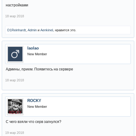
настройками
18 мар 2018
D1Reinhardt
,
Admin
и
AenkineL
нравится это.
laolao
New Member
Админы, прием. Появитесь на сервере
18 мар 2018
ROCKY
New Member
С чего взяли что серв загнулся?
19 мар 2018