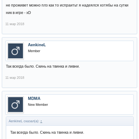
не проживет можно плз как то испраитьт я надеялся хотябы на сутки
ник в игре - xD
11 мар 2018
AenkineL
Member
Так всегда было. Скинь на твинка и ливни.
11 мар 2018
MDMA
New Member
AenkineL сказал(а):
↑
Так всегда было. Скинь на твинка и ливни.