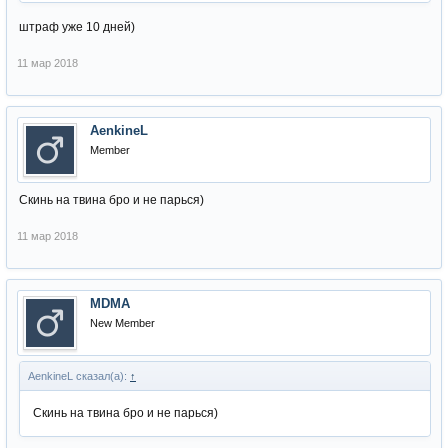
штраф уже 10 дней)
11 мар 2018
AenkineL
Member
Скинь на твина бро и не парься)
11 мар 2018
MDMA
New Member
AenkineL сказал(а):
↑
Скинь на твина бро и не парься)