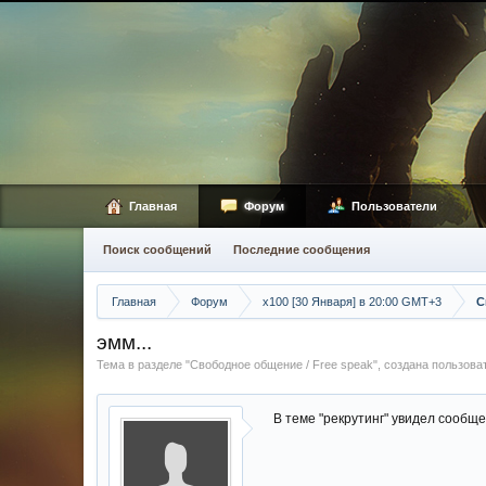
Главная
Форум
Пользователи
Поиск сообщений
Последние сообщения
Главная
Форум
х100 [30 Января] в 20:00 GMT+3
С
эмм...
Тема в разделе "
Свободное общение / Free speak
", создана пользов
В теме "рекрутинг" увидел сообщен