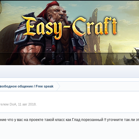
вободное общение / Free speak
ателем
DoA
,
11 авг 2018
.
ие что у вас на проекте такой класс как Глад порезанный !! уточните так ли эт