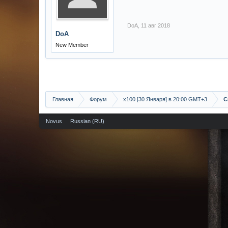
DoA
,
11 авг 2018
DoA
New Member
Главная
Форум
х100 [30 Января] в 20:00 GMT+3
С
Novus
Russian (RU)