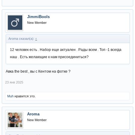
JimmiBools
New Member
Aroma сказал(а):
↑
12 человек есть . Набор еще актуален . Рады всем . Топ -1 всегда
наш . Есть желающие к нам присоединиться?
Авка the best , вы с Кентом на фотке ?
23 янв 2025
Muh
нравится это.
Aroma
New Member