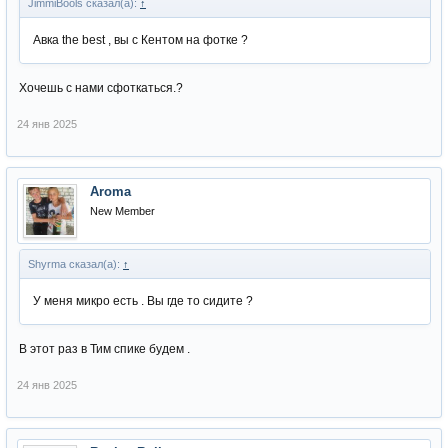
JimmiBools сказал(а):
↑
Авка the best , вы с Кентом на фотке ?
Хочешь с нами сфоткаться.?
24 янв 2025
Aroma
New Member
Shyrma сказал(а):
↑
У меня микро есть . Вы где то сидите ?
В этот раз в Тим спике будем .
24 янв 2025