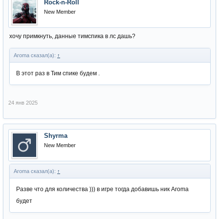
Rock-n-Roll
New Member
хочу примкнуть, данные тимспика в лс дашь?
Aroma сказал(а):
↑
В этот раз в Тим спике будем .
24 янв 2025
Shyrma
New Member
Aroma сказал(а):
↑
Разве что для количества ))) в игре тогда добавишь ник Aroma
будет