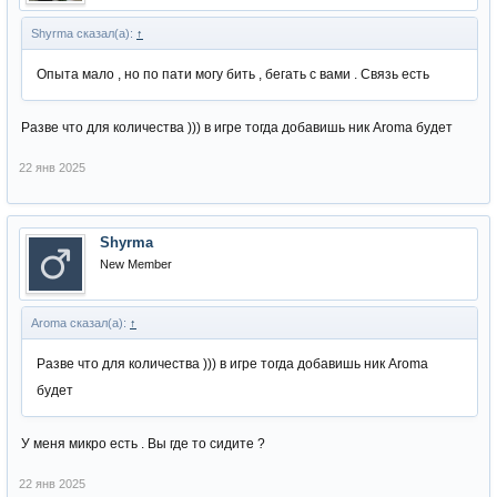
Shyrma сказал(а):
↑
Опыта мало , но по пати могу бить , бегать с вами . Связь есть
Разве что для количества ))) в игре тогда добавишь ник Aroma будет
22 янв 2025
Shyrma
New Member
Aroma сказал(а):
↑
Разве что для количества ))) в игре тогда добавишь ник Aroma
будет
У меня микро есть . Вы где то сидите ?
22 янв 2025