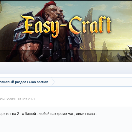
лановый раздел / Сlan section
елем
Shan9I
,
13 ноя 2021
.
иоритет на 2 - х бишей . любой пак кроме маг , лимит пака .