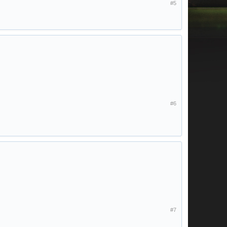
#5
#6
#7