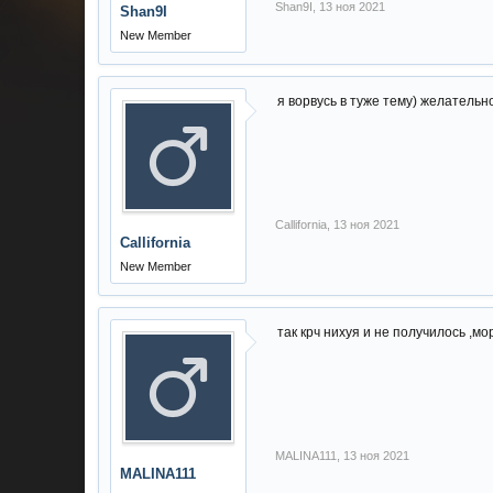
Shan9I
,
13 ноя 2021
Shan9I
New Member
я ворвусь в туже тему) желательн
Callifornia
,
13 ноя 2021
Callifornia
New Member
так крч нихуя и не получилось ,м
MALINA111
,
13 ноя 2021
MALINA111