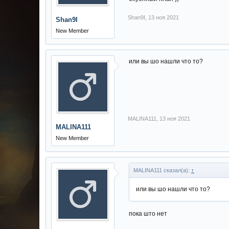
Shan9I
,
13 ноя 2021
Shan9I
New Member
или вы шо нашли что то?
MALINA111
,
13 ноя 2021
MALINA111
New Member
MALINA111 сказал(а):
↑
или вы шо нашли что то?
пока што нет