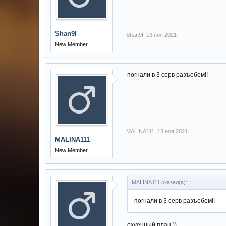
Shan9I
Shan9I
,
13 ноя 2021
New Member
погнали в 3 серв разъебем!!
MALINA111
,
13 ноя 2021
MALINA111
New Member
MALINA111 сказал(а):
↑
погнали в 3 серв разъебем!!
охуенный план ))