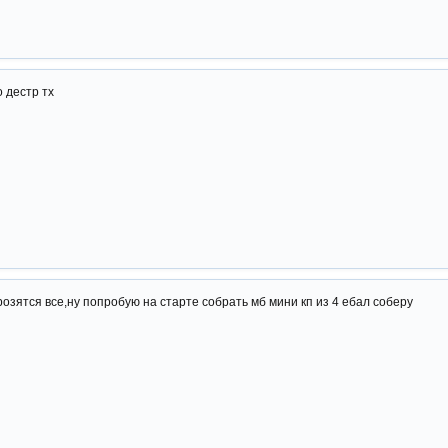
о дестр тх
орозятся все,ну попробую на старте собрать мб мини кп из 4 ебал соберу