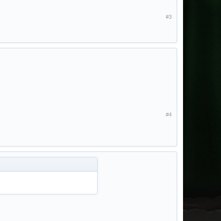
#3
#4