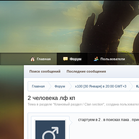
Главная
Форум
Пользователи
Поиск сообщений
Последние сообщения
Главная
Форум
х100 [30 Января] в 20:00 GMT+3
К
2 человека лф кп
Тема в разделе "
Клановый раздел / Сlan section
", создана пользоват
стартуем в 2 . в поисках пака . пр