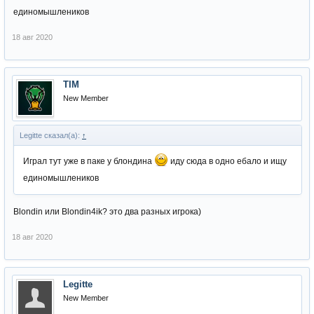
единомышлеников
18 авг 2020
TIM
New Member
Legitte сказал(а):
↑
Играл тут уже в паке у блондина
иду сюда в одно ебало и ищу
единомышлеников
Blondin или Blondin4ik? это два разных игрока)
18 авг 2020
Legitte
New Member