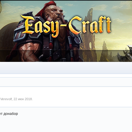
м
Verevolf
,
22 июн 2018
.
ет донабор