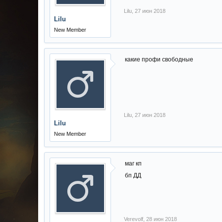
Lilu
,
27 июн 2018
Lilu
New Member
какие профи свободные
Lilu
,
27 июн 2018
Lilu
New Member
маг кп
бп ДД
Verevolf
,
28 июн 2018