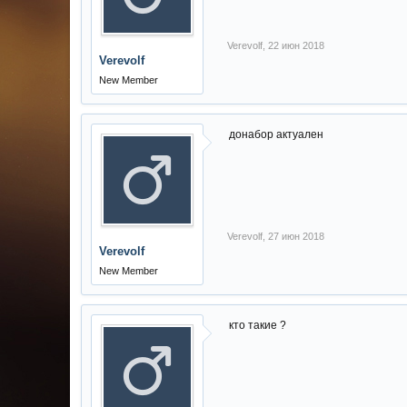
Verevolf
,
22 июн 2018
Verevolf
New Member
донабор актуален
Verevolf
,
27 июн 2018
Verevolf
New Member
кто такие ?