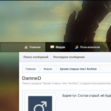
Главная
Форум
Пользователи
Поиск сообщений
Последние сообщения
Главная
Форум
Архив старых тем / Archive
DamneD
Тема в разделе "
Архив старых тем / Archive
", создана пользователе
Будем тут. Состав старый. мб буд