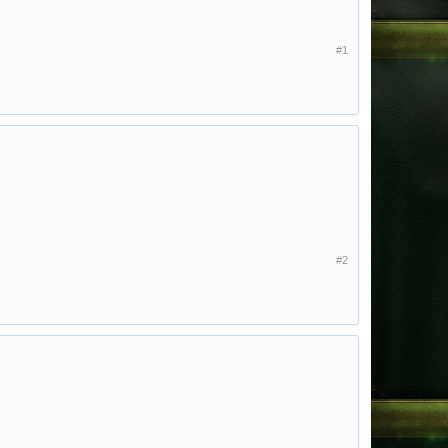
#1
#2