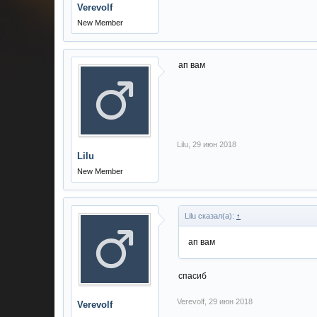
Verevolf
New Member
ап вам
Lilu
,
29 июн 2018
Lilu
New Member
Lilu сказал(а):
↑
ап вам
спасиб
Verevolf
,
29 июн 2018
Verevolf