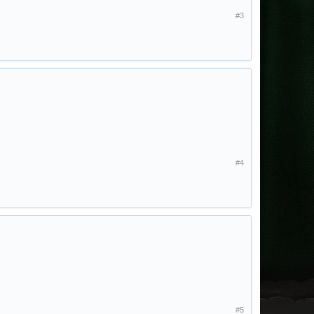
#3
#4
#5