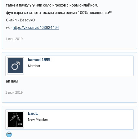
тагнем пачку 9/9 или соло игроков с норм онлайном.
фул вары со старта. осады эпики олимп 100% посещение!!!
Скайп - BesovkO
vk -
https://vk.com/id463624494
1 июн 2019
kamael1999
Member
ап вам
1 июн 2019
End1
New Member