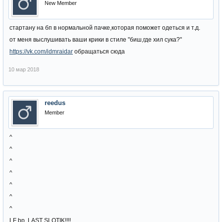
New Member
стартану на бп в нормальной пачке,которая поможет одеться и т.д.
от меня выслушивать ваши крики в стиле "биш,где хил сука?"
https://vk.com/idmraidar
обращаться сюда
10 мар 2018
reedus
Member
^
^
^
^
^
^
^
LF bp, LAST SLOTIK!!!!