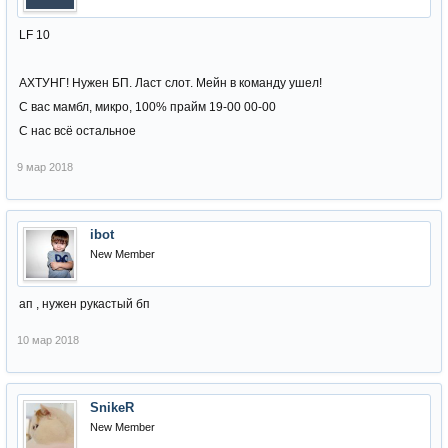
LF 10
АХТУНГ! Нужен БП. Ласт слот. Мейн в команду ушел!
С вас мамбл, микро, 100% прайм 19-00 00-00
С нас всё остальное
9 мар 2018
ibot
New Member
ап , нужен рукастый бп
10 мар 2018
SnikeR
New Member