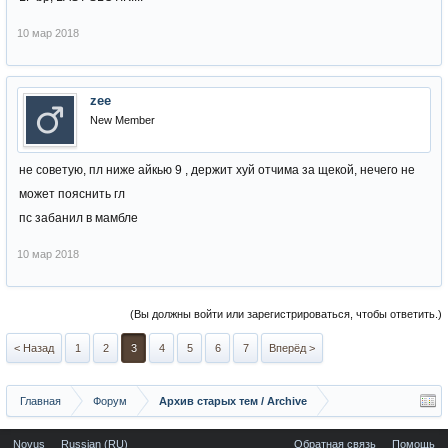
10 мар 2018
zee
New Member
не советую, пл ниже айкью 9 , держит хуй отчима за щекой, нечего не
может пояснить гл
пс забанил в мамбле
10 мар 2018
(Вы должны войти или зарегистрироваться, чтобы ответить.)
< Назад
1
2
3
4
5
6
7
Вперёд >
Главная
Форум
Архив старых тем / Archive
Novus
Russian (RU)
Обратная связь
Помощь