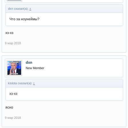
dxn сказал(а):
↑
Что за ноунеймы?
хз-хз
9 мар 2018
dxn
New Member
kislota сказал(а):
↑
хз-хз
ясно
9 мар 2018