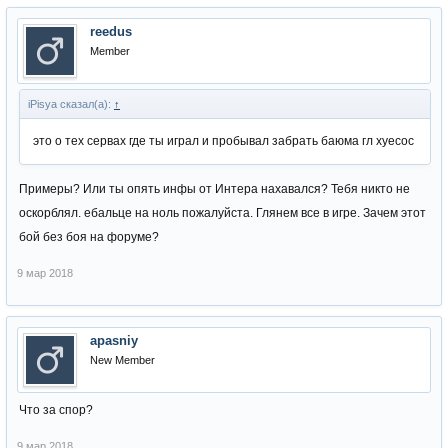
reedus
Member
iPisya сказал(а):
↑
это о тех сервах где ты играл и пробывал забрать баюма гл хуесос
Примеры? Или ты опять инфы от Интера нахавался? Тебя никто не
оскорблял. ебальце на ноль пожалуйста. Глянем все в игре. Зачем этот
бой без боя на форуме?
9 мар 2018
apasniy
New Member
Что за спор?
9 мар 2018