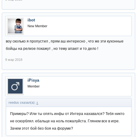
ibot
New Member
воу сколько я пропустил , прям аш интересно , что же эти кухонные
бойцы на релизе покажут , но тему апают и то дело !
9 мар 2018
iPisya
Member
reedus сказал(а):
↑
Примеры? Или ты опять инфы от Интера нахавался? Тебя никто
не оскорблял. ебальце на ноль пожалуйста. Глянем все в игре.
Зачем этот бой без боя на форуме?