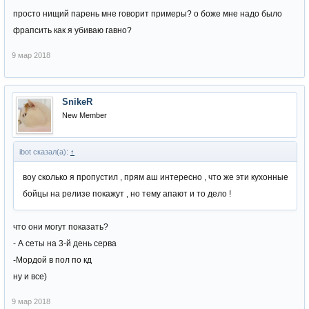
просто нищий парень мне говорит примеры? о боже мне надо было
фрапсить как я убиваю гавно?
9 мар 2018
SnikeR
New Member
ibot сказал(а):
↑
воу сколько я пропустил , прям аш интересно , что же эти кухонные
бойцы на релизе покажут , но тему апают и то дело !
что они могут показать?
- А сеты на 3-й день серва
-Мордой в пол по кд
ну и все)
9 мар 2018