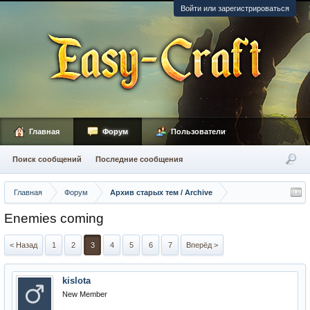
Войти или зарегистрироваться
Главная
Форум
Пользователи
Поиск сообщений
Последние сообщения
Главная
Форум
Архив старых тем / Archive
Enemies coming
< Назад
1
2
3
4
5
6
7
Вперёд >
kislota
New Member