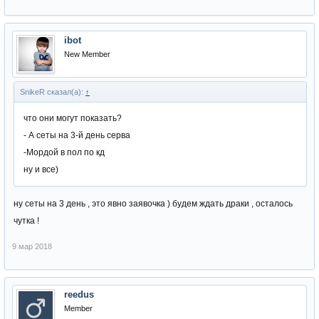
ibot
New Member
SnikeR сказал(а):
↑
что они могут показать?
- А сеты на 3-й день серва
-Мордой в пол по кд
ну и все)
ну сеты на 3 день , это явно заявочка ) будем ждать драки , осталось
чутка !
9 мар 2018
reedus
Member