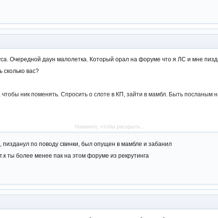
са. Очередной даун малолетка. Который орал на форуме что я ЛС и мне пизда
ь сколько вас?
, чтобы ник поменять. Спросить о слоте в КП, зайти в мамбл. Быть посланым н
Нажмите, чтобы раскрыть...
или же svinoyudar1
 пизданул по поводу свинки, был опущен в мамбле и забанил
.к ты более менее пак на этом форуме из рекрутинга