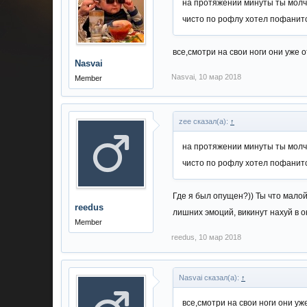
на протяжении минуты ты молча
чисто по рофлу хотел пофанитс
все,смотри на свои ноги они уже 
Nasvai
Nasvai
,
10 мар 2018
Member
zee сказал(а):
↑
на протяжении минуты ты молча
чисто по рофлу хотел пофанитс
Где я был опущен?)) Ты что малой
reedus
лишних эмоций, викинут нахуй в о
Member
reedus
,
10 мар 2018
Nasvai сказал(а):
↑
все,смотри на свои ноги они у