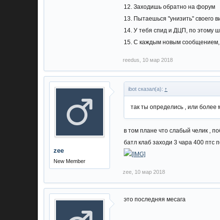
12. Заходишь обратно на форум
13. Пытаешься "унизить" своего в
14. У тебя спид и ДЦП, по этому 
15. С каждым новым сообщением,
reedus
,
10 мар 2018
ibot сказал(а):
↑
так ты определись , или более 
в том плане что слабый челик , п
батл клаб заходи 3 чара 400 птс п
zee
New Member
zee
,
10 мар 2018
это последняя месага