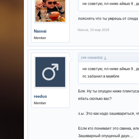
не советую, пл ниже айкью 9 , 
пояснять что ты умрешь от спида ,
Nasvai
,
10 мар 2018
Nasvai
Member
zee сказал(а):
↑
не советую, пл ниже айкью 9 , 
пс забанил в мамбле
Бля. Ну ты опущен ниже плинтуса.
reedus
ебать сколько вас?
Member
з.ы. Это как надо зашквариться, ч
Если кто понимает это свинка, ил
Зашкварный опущеный даун....