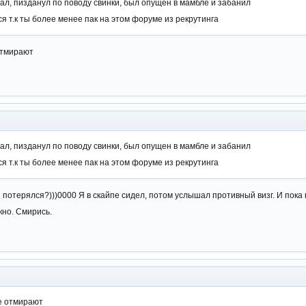
л, пизданул по поводу свинки, был опущен в мамбле и забанил
я т.к ты более менее пак на этом форуме из рекрутинга
отмирают
л, пизданул по поводу свинки, был опущен в мамбле и забанил
я т.к ты более менее пак на этом форуме из рекрутинга
 потерялся?)))0000 Я в скайпе сидел, потом услышал противный визг. И пока 
кно. Смирись.
же отмирают