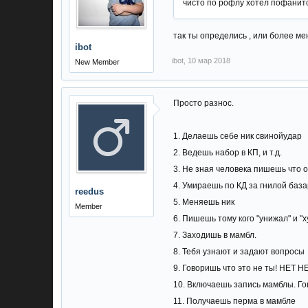
чисто по рофлу хотел пофанитс
так ты определись , или более ме
ibot
ibot
,
10 мар 2018
New Member
Просто разнос.
1. Делаешь себе ник свинойудар
2. Ведешь набор в КП, и т.д.
3. Не зная человека пишешь что о
4. Умираешь по КД за гнилой база
reedus
5. Меняешь ник
Member
6. Пишешь тому кого "унижал" и "
7. Заходишь в мамбл.
8. Тебя узнают и задают вопросы
9. Говоришь что это не ты! НЕТ 
10. Включаешь запись мамблы. Гов
11. Получаешь перма в мамбле