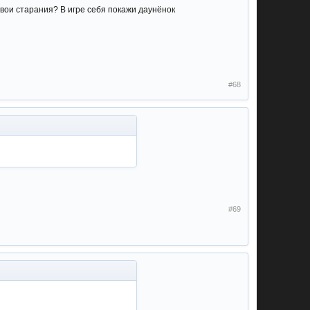
 твои старания? В игре себя покажи даунёнок
#68
#69