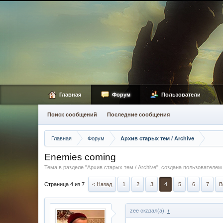
Главная
Форум
Пользователи
Поиск сообщений
Последние сообщения
Главная
Форум
Архив старых тем / Archive
Enemies coming
Тема в разделе "
Архив старых тем / Archive
", создана пользователе
Страница 4 из 7
< Назад
1
2
3
4
5
6
7
В
zee сказал(а):
↑