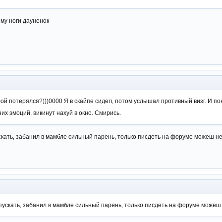
ему ноги дауненок
лой потерялся?)))0000 Я в скайпе сидел, потом услышал противный визг. И по
их эмоций, викинут нахуй в окно. Смирись.
скать, забанил в мамбле сильный парень, только писдеть на форуме можеш н
пускать, забанил в мамбле сильный парень, только писдеть на форуме можеш