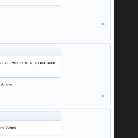
#66
ка вспомнил кто ты, ты пытался
е более
#67
 не более