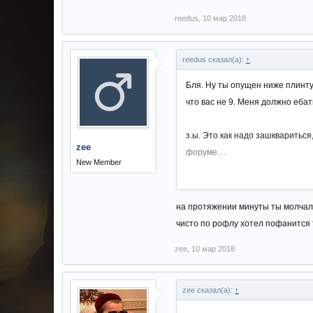
reedus
,
10 мар 2018
reedus сказал(а):
↑
Бля. Ну ты опущен ниже плинту
что вас не 9. Меня должно ебат
з.ы. Это как надо зашквариться
zee
форуме....
New Member
Если кто понимает это свинка, 
Зашкварный опущеный даун....
на протяжении минуты ты молчал,
чисто по рофлу хотел пофанится т
zee
,
10 мар 2018
zee сказал(а):
↑