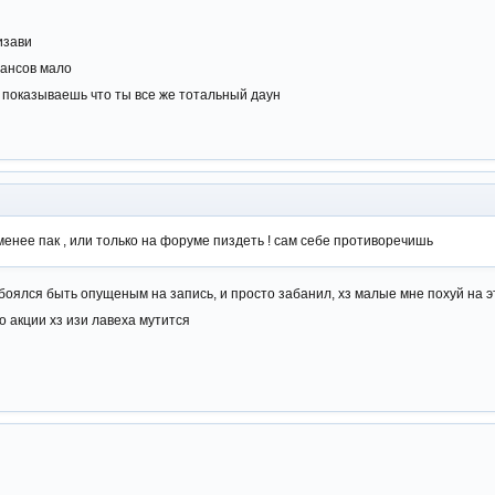
изави
шансов мало
 показываешь что ты все же тотальный даун
менее пак , или только на форуме пиздеть ! сам себе противоречишь
обоялся быть опущеным на запись, и просто забанил, хз малые мне похуй на 
о акции хз изи лавеха мутится