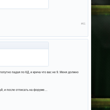
#61
опутно падая по КД, и крича что вас не 9. Меня должно
й, и после отписать на форуме....