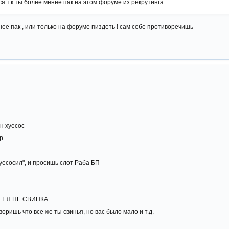
я т.к ты более менее пак на этом форуме из рекрутинга
нее пак , или только на форуме пиздеть ! сам себе противоречишь
н хуесос
р
хуесосил", и просишь слот Раба БП
НЕТ Я НЕ СВИНКА
оришь что все же ты свинья, но вас было мало и т.д.