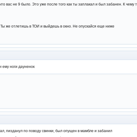
 что вас не 9 было. Это уже после того как ты заплакал и был забанен. К чему
. Ты же отлетишь в ТОИ и выйдешь в окно. Не опускайся еще ниже
и ему ноги дауненок
л, пизданул по поводу свинки, был опущен в мамбле и забанил