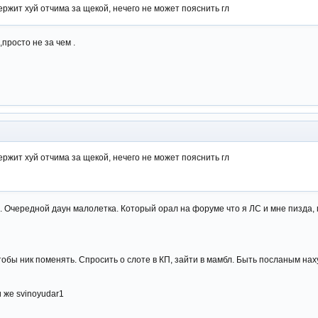
держит хуй отчима за щекой, нечего не может пояснить гл
просто не за чем .
держит хуй отчима за щекой, нечего не может пояснить гл
 Очередной даун малолетка. Который орал на форуме что я ЛС и мне пизда, п
тобы ник поменять. Спросить о слоте в КП, зайти в мамбл. Быть посланым наху
и же svinoyudar1