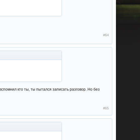
#64
вспомнил кто ты, ты пытался записать разговор. Но без
#65