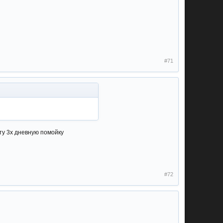
#71
эту 3х дневную помойку
#72