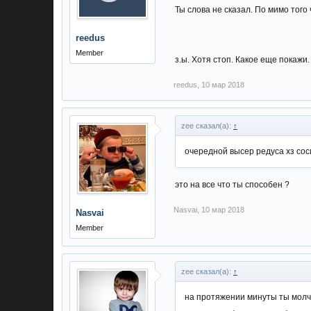
Ты слова не сказал. По мимо того
reedus
Member
з.ы. Хотя стоп. Какое еще покажи
reedus
,
10 мар 2018
zee сказал(а):
↑
очередной высер редуса хз сос
это на все что ты способен ?
Nasvai
,
10 мар 2018
Nasvai
Member
zee сказал(а):
↑
на протяжении минуты ты молча