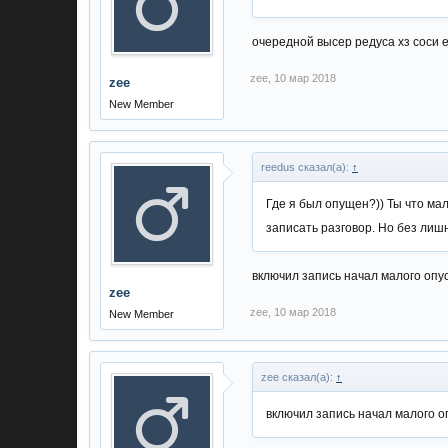
очередной высер редуса хз соси 
zee
,
10 мар 2018
zee
New Member
reedus сказал(а):
↑
Где я был опущен?)) Ты что ма
записать разговор. Но без лишн
включил запись начал малого опу
zee
zee
,
10 мар 2018
New Member
zee сказал(а):
↑
включил запись начал малого о