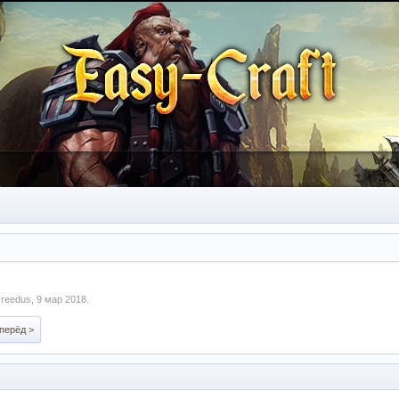
м
reedus
,
9 мар 2018
.
перёд >