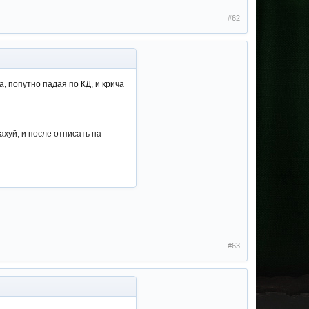
#62
, попутно падая по КД, и крича
ахуй, и после отписать на
#63