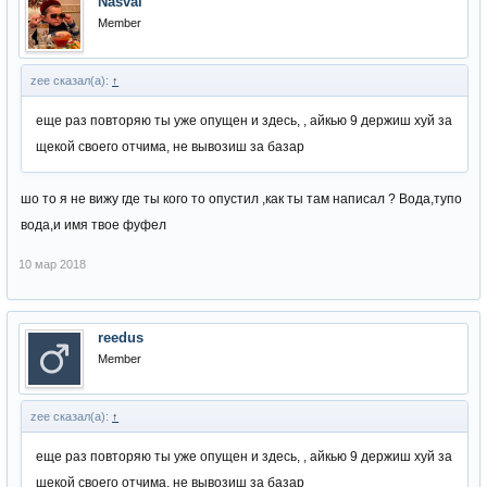
Nasvai
Member
zee сказал(а):
↑
еще раз повторяю ты уже опущен и здесь, , айкью 9 держиш хуй за
щекой своего отчима, не вывозиш за базар
шо то я не вижу где ты кого то опустил ,как ты там написал ? Вода,тупо
вода,и имя твое фуфел
10 мар 2018
reedus
Member
zee сказал(а):
↑
еще раз повторяю ты уже опущен и здесь, , айкью 9 держиш хуй за
щекой своего отчима, не вывозиш за базар