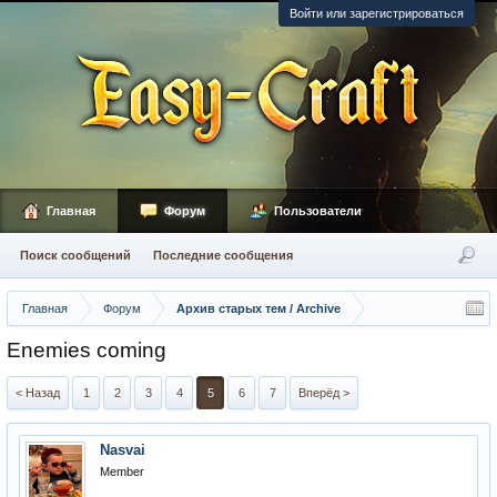
Войти или зарегистрироваться
Главная
Форум
Пользователи
Поиск сообщений
Последние сообщения
Главная
Форум
Архив старых тем / Archive
Enemies coming
< Назад
1
2
3
4
5
6
7
Вперёд >
Nasvai
Member