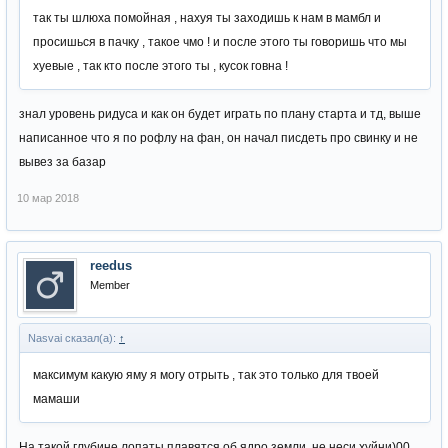
так ты шлюха помойная , нахуя ты заходишь к нам в мамбл и
просишься в пачку , такое чмо ! и после этого ты говоришь что мы
хуевые , так кто после этого ты , кусок говна !
знал уровень ридуса и как он будет играть по плану старта и тд, выше
написанное что я по рофлу на фан, он начал писдеть про свинку и не
вывез за базар
10 мар 2018
reedus
Member
Nasvai сказал(а):
↑
максимум какую яму я могу отрыть , так это только для твоей
мамаши
На такой глубине лопаты плавятся об ядро земли, не неси хуйни)00