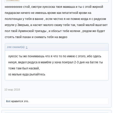
неееееееее стой, смотри хуесоска твоя мамаша и ты с этой жирной
пидараски ничего не имеешь кроме как гипатитной крови на
полотенцах у тебя в ванне , если честно я не помню когда я с ридусом
игрули у Зверька, а насчет малого скажу тебе так, такой малой вшатает
пол твой Армянской тригады , и обосыт тебе колени , рядом же будет
стоять твой пахан и снимать тебя на видео
zee сказал(а):
↑
хуесос ты же понимаешь что я что то по имею с этого, ибо здесь
нихуя, видел редуса в мамбле у хача поиграл 2-3 дня на батле ты
тоже там был насвай,
хз малые куда рыпайтесь
10 мар 2018
ibot
нравится это.