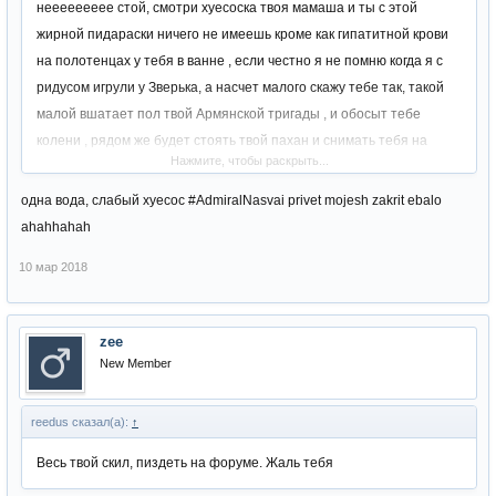
неееееееее стой, смотри хуесоска твоя мамаша и ты с этой
жирной пидараски ничего не имеешь кроме как гипатитной крови
на полотенцах у тебя в ванне , если честно я не помню когда я с
ридусом игрули у Зверька, а насчет малого скажу тебе так, такой
малой вшатает пол твой Армянской тригады , и обосыт тебе
колени , рядом же будет стоять твой пахан и снимать тебя на
Нажмите, чтобы раскрыть...
видео
одна вода, слабый хуесос #AdmiralNasvai privet mojesh zakrit ebalo
ahahhahah
10 мар 2018
zee
New Member
reedus сказал(а):
↑
Весь твой скил, пиздеть на форуме. Жаль тебя