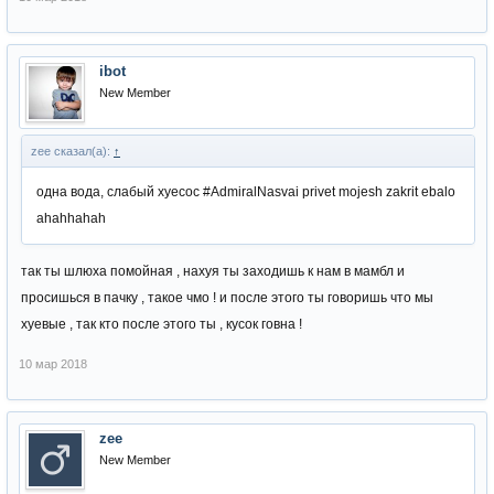
ibot
New Member
zee сказал(а):
↑
одна вода, слабый хуесос #AdmiralNasvai privet mojesh zakrit ebalo
ahahhahah
так ты шлюха помойная , нахуя ты заходишь к нам в мамбл и
просишься в пачку , такое чмо ! и после этого ты говоришь что мы
хуевые , так кто после этого ты , кусок говна !
10 мар 2018
zee
New Member