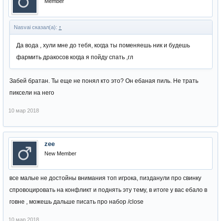
Member
Nasvai сказал(а):
↑
Да вода , хули мне до тебя, когда ты поменяешь ник и будешь
фармить дракосов когда я пойду спать ,гл
Забей братан. Ты еще не понял кто это? Он ебаная пиль. Не трать
пиксели на него
10 мар 2018
zee
New Member
все малые не достойны внимания топ игрока, пизданули про свинку
спровоцировать на конфликт и поднять эту тему, в итоге у вас ебало в
говне , можешь дальше писать про набор /close
10 мар 2018