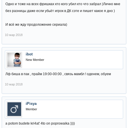
Одно и тоже на всех фришках кто кого убил кто что забрал )Лично мне
без разницы даже если убьёт игрок в ДК сэте и пишет какое я дно )
И всё же жду продоложение сериала)
10 мар 2018
ibot
New Member
Лф биша в пак , прайм 19:00-00:00 , связь мамбл ! оденем, обуем
10 мар 2018
iPisya
Member
a potom budete kri4at' 4to on poprowaika ))))