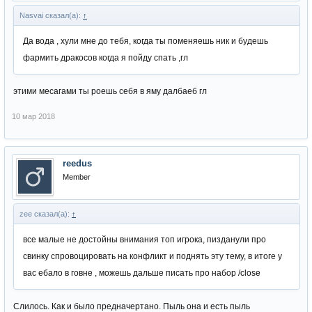
Nasvai сказал(а):
↑
Да вода , хули мне до тебя, когда ты поменяешь ник и будешь
фармить дракосов когда я пойду спать ,гл
этими месагами ты роешь себя в яму далбаеб гл
10 мар 2018
reedus
Member
zee сказал(а):
↑
все малые не достойны внимания топ игрока, пизданули про
свинку спровоцировать на конфликт и поднять эту тему, в итоге у
вас ебало в говне , можешь дальше писать про набор /close
Слилось. Как и было предначертано. Пыль она и есть пыль