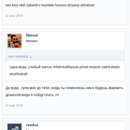
ves tvoy skill zabanit v mumble huesos diryaviy ahhahah
10 мар 2018
Nasvai
Member
zee сказал(а):
↑
одна вода, слабый хуесос #AdmiralNasvai privet mojesh zakrit ebalo
ahahhahah
Да вода , хули мне до тебя, когда ты поменяешь ник и будешь фармить
дракосов когда я пойду спать ,гл
10 мар 2018
reedus