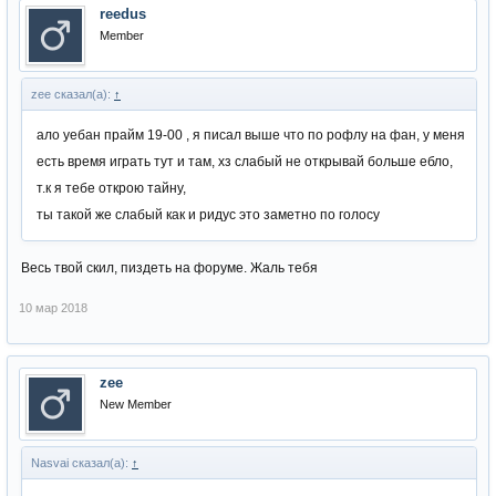
reedus
Member
zee сказал(а):
↑
ало уебан прайм 19-00 , я писал выше что по рофлу на фан, у меня
есть время играть тут и там, хз слабый не открывай больше ебло,
т.к я тебе открою тайну,
ты такой же слабый как и ридус это заметно по голосу
Весь твой скил, пиздеть на форуме. Жаль тебя
10 мар 2018
zee
New Member
Nasvai сказал(а):
↑