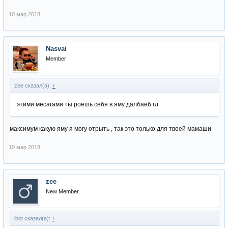
10 мар 2018
Nasvai
Member
zee сказал(а):
↑
этими месагами ты роешь себя в яму далбаеб гл
максимум какую яму я могу отрыть , так это только для твоей мамаши
10 мар 2018
zee
New Member
ibot сказал(а):
↑