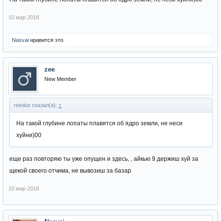
10 мар 2018
Nasvai
нравится это.
zee
New Member
reedus сказал(а):
↑
На такой глубине лопаты плавятся об ядро земли, не неси
хуйни)00
еще раз повторяю ты уже опущен и здесь, , айкью 9 держиш хуй за
щекой своего отчима, не вывозиш за базар
10 мар 2018