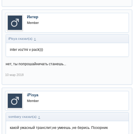
Интер
Member
iPisya сказал(а):
↑
inter voz'mi v pack)))
нет, ты попрошайничать станешь...
10 мар 2018
iPisya
Member
sombary сказал(а):
↑
какой ужасный транслит,не умеешь ,не берись. Позорник