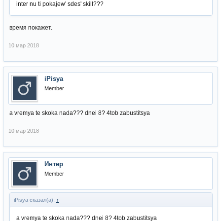
inter nu ti pokajew' sdes' skill???
время покажет.
10 мар 2018
iPisya
Member
a vremya te skoka nada??? dnei 8? 4tob zabustitsya
10 мар 2018
Интер
Member
iPisya сказал(а):
↑
a vremya te skoka nada??? dnei 8? 4tob zabustitsya