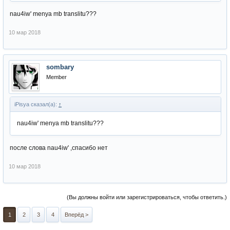
nau4iw' menya mb translitu???
10 мар 2018
sombary
Member
iPisya сказал(а):
↑
nau4iw' menya mb translitu???
после слова nau4iw' ,спасибо нет
10 мар 2018
(Вы должны войти или зарегистрироваться, чтобы ответить.)
1
2
3
4
Вперёд >