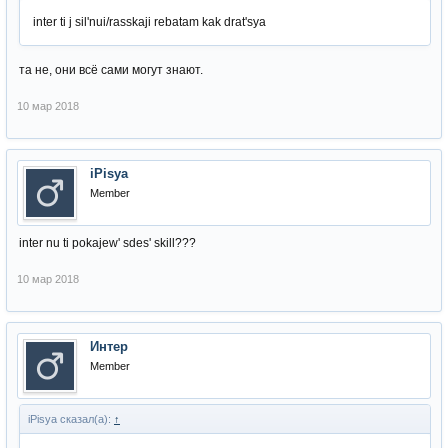
inter ti j sil'nui/rasskaji rebatam kak drat'sya
та не, они всё сами могут знают.
10 мар 2018
iPisya
Member
inter nu ti pokajew' sdes' skill???
10 мар 2018
Интер
Member
iPisya сказал(а):
↑