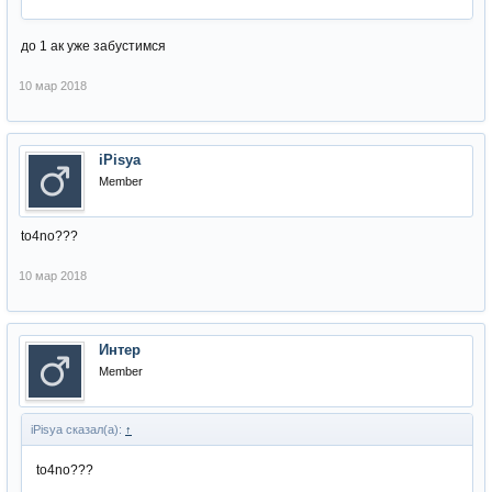
до 1 ак уже забустимся
10 мар 2018
iPisya
Member
to4no???
10 мар 2018
Интер
Member
iPisya сказал(а):
↑
to4no???