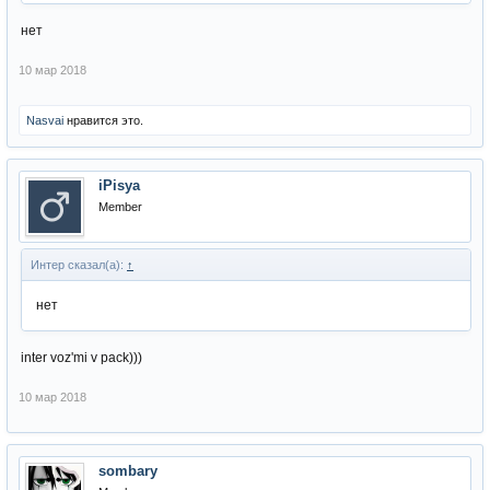
нет
10 мар 2018
Nasvai
нравится это.
iPisya
Member
Интер сказал(а):
↑
нет
inter voz'mi v pack)))
10 мар 2018
sombary