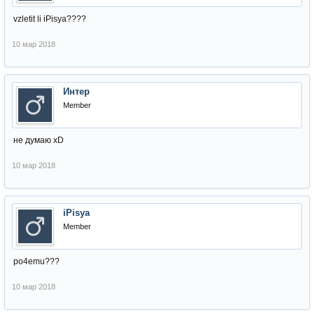
vzletit li iPisya????
10 мар 2018
Интер
Member
не думаю xD
10 мар 2018
iPisya
Member
po4emu???
10 мар 2018