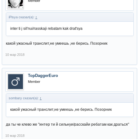
Member
iPisya сказал(а):
↑
inter ti j sil'nui/rasskaji rebatam kak drat'sya
какой ужасный транслит,не умеешь ,не берись. Позорник
10 мар 2018
TopDaggerEuro
Member
sombary сказал(а):
↑
какой ужасный транслит,не умеешь ,не берись. Позорник
да ты че клево же "интер ти й сильнуи/расскайи ребатам как драться"
10 мар 2018