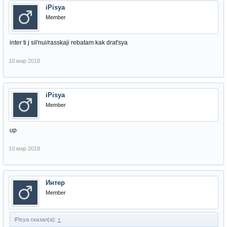
iPisya
Member
inter ti j sil'nui/rasskaji rebatam kak drat'sya
10 мар 2018
iPisya
Member
up
10 мар 2018
Интер
Member
iPisya сказал(а):
↑