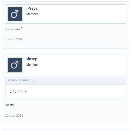
iPisya
Member
go go sra4
10 мар 2018
Интер
Member
iPisya сказал(а):
↑
go go sra4
та хз
10 мар 2018