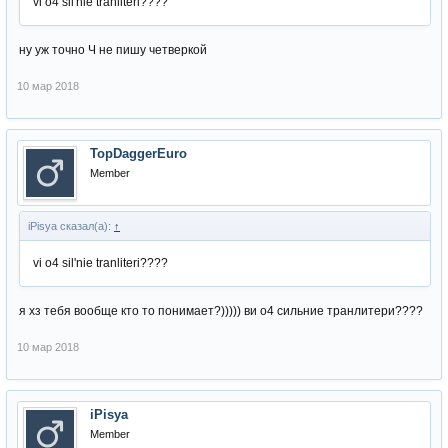
vi o4 sil'nie tranliteri????
ну уж точно Ч не пишу четверкой
10 мар 2018
TopDaggerEuro
Member
iPisya сказал(а):
↑
vi o4 sil'nie tranliteri????
я хз тебя вообще кто то понимает?))))) ви о4 сильние транлитери????
10 мар 2018
iPisya
Member