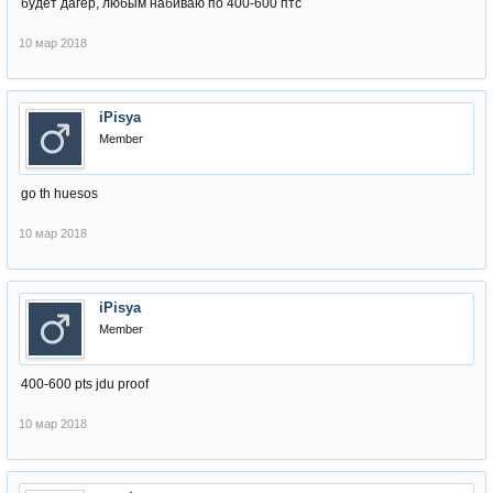
будет дагер, любым набиваю по 400-600 птс
10 мар 2018
iPisya
Member
go th huesos
10 мар 2018
iPisya
Member
400-600 pts jdu proof
10 мар 2018