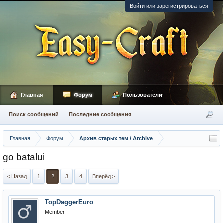
Войти или зарегистрироваться
Главная
Форум
Пользователи
Поиск сообщений
Последние сообщения
Главная
Форум
Архив старых тем / Archive
go batalui
< Назад
1
2
3
4
Вперёд >
TopDaggerEuro
Member