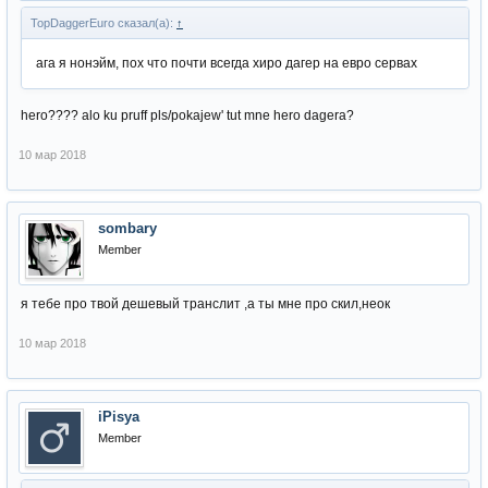
TopDaggerEuro сказал(а):
↑
ага я нонэйм, пох что почти всегда хиро дагер на евро сервах
hero???? alo ku pruff pls/pokajew' tut mne hero dagera?
10 мар 2018
sombary
Member
я тебе про твой дешевый транслит ,а ты мне про скил,неок
10 мар 2018
iPisya
Member