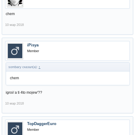
chem
10 мар 2018
iPisya
Member
sombary сказал(а):
↑
chem
igroi/ a ti 4to mojew'??
10 мар 2018
TopDaggerEuro
Member