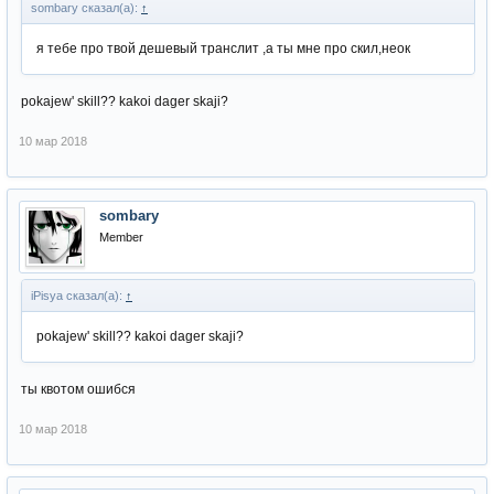
sombary сказал(а):
↑
я тебе про твой дешевый транслит ,а ты мне про скил,неок
pokajew' skill?? kakoi dager skaji?
10 мар 2018
sombary
Member
iPisya сказал(а):
↑
pokajew' skill?? kakoi dager skaji?
ты квотом ошибся
10 мар 2018