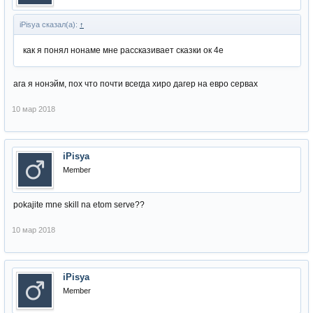
iPisya сказал(а):
↑
как я понял нонаме мне рассказивает сказки ок 4е
ага я нонэйм, пох что почти всегда хиро дагер на евро сервах
10 мар 2018
iPisya
Member
pokajite mne skill na etom serve??
10 мар 2018
iPisya
Member