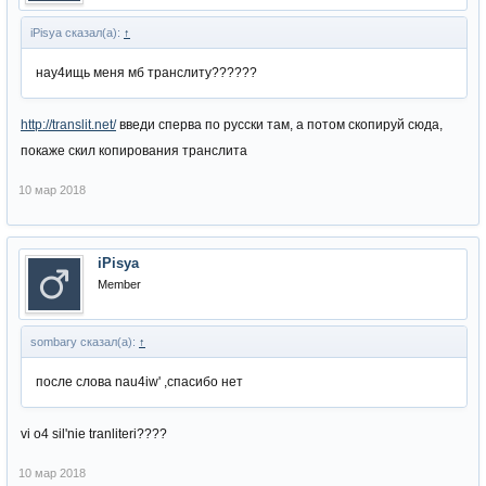
iPisya сказал(а):
↑
нау4ищь меня мб транслиту??????
http://translit.net/
введи сперва по русски там, а потом скопируй сюда,
покаже скил копирования транслита
10 мар 2018
iPisya
Member
sombary сказал(а):
↑
после слова nau4iw' ,спасибо нет
vi o4 sil'nie tranliteri????
10 мар 2018