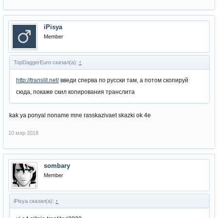
iPisya
Member
TopDaggerEuro сказал(а):
↑
http://translit.net/
введи сперва по русски там, а потом скопируй
сюда, покаже скил копирования транслита
kak ya ponyal noname mne rasskazivaet skazki ok 4e
10 мар 2018
sombary
Member
iPisya сказал(а):
↑