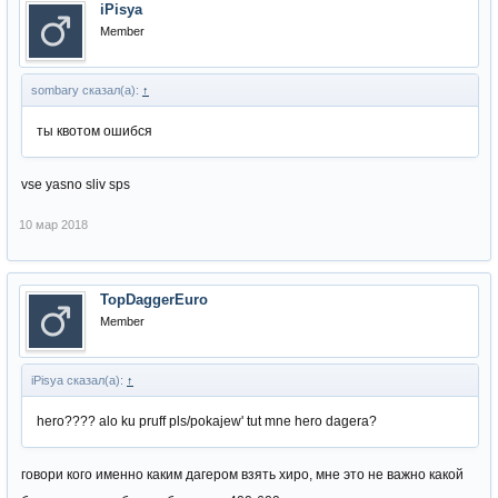
iPisya
Member
sombary сказал(а):
↑
ты квотом ошибся
vse yasno sliv sps
10 мар 2018
TopDaggerEuro
Member
iPisya сказал(а):
↑
hero???? alo ku pruff pls/pokajew' tut mne hero dagera?
говори кого именно каким дагером взять хиро, мне это не важно какой