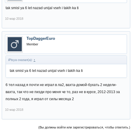
tak smisl ya 6 let nazad unijal vseh i takih ka ti
10 мар 2018
TopDaggerEuro
Member
iPisya сказал(а):
↑
tak smisl ya 6 let nazad unijal vseh i takih ka ti
6 тел назад я почти не играл в ла2, вахта-домой-бухать 2 недели-
вахта, так что не пизди про меня че то, раз не в курсе, 2012-2013 за
полных 2 года, я играл от силы месяца 2
10 мар 2018
(Вы должны войти или зарегистрироваться, чтобы ответить.)