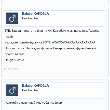
BalabolKAKDELA
New Member
БТВ. Зашел глянуть на фан на АК. Как обычно вы на софте. Админу
похуй
Чел даже привёл фулку на БОТЕ. АХАХХАХААХАХАХХАХАХАХА
Просто фулка. На каждой фришке Ветерок делает фулку ботов и
просто бегает.
Орнул знатно
25 окт 2020
BalabolKAKDELA
New Member
Фактомёт заклинило? Ало уебан/софтер