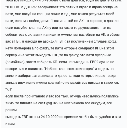
тебя все игнорят, никто не хочет с вами драться, тогда по факту, статус
"ТОП ПАТИ ДВОРА" заслуживает эта пати? я играл и играю всегда на
пати, мне похуй на клан, на эпики и.т.д., мне важен результат моей
пати, если мы побеждаем в 1 пати на той же АК, то хорошо, я доволен,
если нас убил клан на АК ну или на каком то другом эпике, так вы
соберитесь с силами и напишите мужики мы вас убили на АК, и убьем
вас в ГВГ, я никогда не авойдил ГВГ ( за исключением случаев, когда
нету мэмберов) а по факту, те пати которые собирают КП, на этом
сервер и не хотят выходить ГВГ, то по факту, это пати мусорные
(помойные), зачем собирать КП, если не выходишь ГВГ? лучше не
позориться и написать "Набор в клан всех желающих" и ходить на
эпики и забирать эти эпики, это да, есть люди которые играют ради
эпика в игру, им не нужны драчки! но не макайтесь никогда в такое как
"КП"
если после прочитаного у вас все таки, откуда невозьмись появились
яички то пишите на счет gvg 9x9 на ник "kakdela все обсудим, все
решим
выходить ГВГ готовы 24.10.2020 по времени чтобы было удобно и вам
и нам