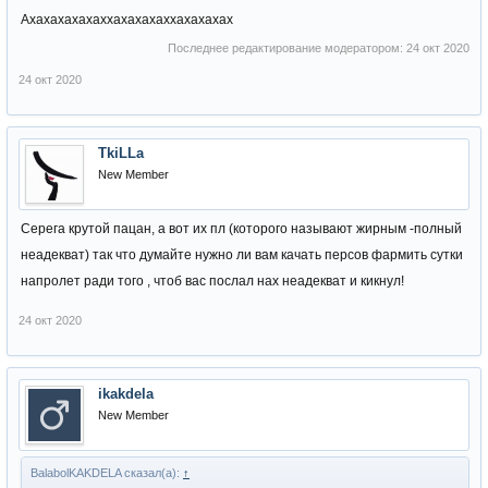
Ахахахахахаххахахахаххахахахах
Последнее редактирование модератором:
24 окт 2020
24 окт 2020
TkiLLa
New Member
Серега крутой пацан, а вот их пл (которого называют жирным -полный
неадекват) так что думайте нужно ли вам качать персов фармить сутки
напролет ради того , чтоб вас послал нах неадекват и кикнул!
24 окт 2020
ikakdela
New Member
BalabolKAKDELA сказал(а):
↑