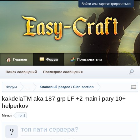
Войти или зарегистрироваться
Главная
Форум
Пользователи
Поиск сообщений
Последние сообщения
Форум
...
Клановый раздел / Сlan section
kakdelaTM aka 187 grp LF +2 main i pary 10+
helperkov
Метки:
топ1
?
топ пати сервера?