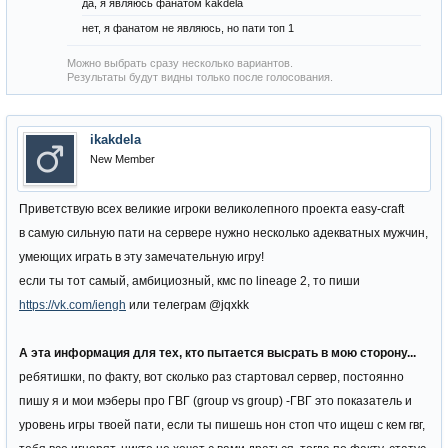
да, я являюсь фанатом kakdela
нет, я фанатом не являюсь, но пати топ 1
Можно выбрать сразу несколько вариантов.
Результаты будут видны только после голосования.
ikakdela
New Member
Приветствую всех великие игроки великолепного проекта easy-craft
в самую сильную пати на сервере нужно несколько адекватных мужчин,
умеющих играть в эту замечательную игру!
если ты тот самый, амбициозный, кмс по lineage 2, то пиши
https://vk.com/iengh
или телеграм @jqxkk
А эта информация для тех, кто пытается высрать в мою сторону...
ребятишки, по факту, вот сколько раз стартовал сервер, постоянно
пишу я и мои мэберы про ГВГ (group vs group) -ГВГ это показатель и
уровень игры твоей пати, если ты пишешь нон стоп что ищеш с кем гвг,