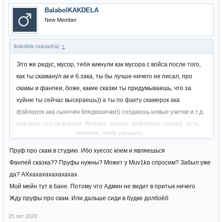
появился и попросился в КП ко мне.
BalabolKAKDELA
На любой всратой фришке он будет с радаром, адриком/волкером
New Member
и кучей скриптов.
Всратый голос, раздутое ЧСВ, алчность и жажда кинуть КП за
ikakdela сказал(а):
↑
которое он стоит ГОРОЙ!!! Вот и весь ТС
Тфу в ебало, балаболище
Это же ридус, мусор, тебя кикнули как мусора с войса после того,
как ты скаманул ак и б.зака, ты бы лучше ничего не писал, про
З.Ы. Я прямо бомбанул как инвалид софтер пишет что он ТОП
скамы и фанпеи, боже, какие сказки ты придумываешь, что за
ДВОРА. Ахахахахахаххахахахаххахахахах
хуйню ты сейчас высераешь)) а ты по факту скамерок ака
фэйлерок ака сыночек блядюшечки)) создаешь новые учетки и.т.д.
для всех, кто не в курсе, Reedus- хуесос, фэйлерок, скамер , есть
Нажмите, чтобы раскрыть...
все пруфы и.т.д. кому интересно можете написать я все скину))))
а ты помоечка апай темку)
Пруф про скам в студию. Ибо хуесос коем и являешься
Фанпей сказка?? Пруфы нужны? Может у Muv1ka спросим? Забыл уже
да? АХхахахахахахахах
Мой мейн тут в бане. Потому что Админ не видит в притык ничего
Жду пруфы про скам. Или дальше сиди в будке долбоёб
25 окт 2020