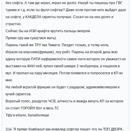
хорошо, я доволен, если нас убил клан на АК ну или на каком то
без софта. А там где играл, играл не долго. Нахуй ты пишешь про ГВГ
другом эпике, так вы соберитесь с силами и напишите мужики мы
турики и т.д. если ты фулл софтер? Даже если против него выйдет даун
вас убили на АК, и убьем вас в ГВГ, я никогда не авойдил ГВГ ( за
на софте, у КАКДЕЛА скрипты получше. Сосал он на них долго и
исключением случаев, когда нету мэмберов) а по факту, те пати
страстно.
которые собирают КП, на этом сервер и не хотят выходить ГВГ, то
Сейчас бы на ИЗИ крафте крутить пальцы веером.
по факту, это пати мусорные (помойные), зачем собирать КП, если
Прямо ору как сука(твоя мать).
не выходишь ГВГ? лучше не позориться и написать "Набор в клан
Парень такой же ТРУ как Тимати. Пиздит только, а толку ноль.
всех желающих" и ходить на эпики и забирать эти эпики, это да,
Играли на классике(фришке), лоу рейт. Парень на второй день всю
есть люди которые играют ради эпика в игру, им не нужны драчки!
адену которую ПАТИ нафармило(то самое пати которое он уважает) он
но не макайтесь никогда в такое как "КП"
выставил на ФАН пей, купил своей шмаре 2 чизбургера, а пацанов в
если после прочитаного у вас все таки, откуда невозьмись
мут. И пропал на пару месяцев. Потом появился и попросился в КП ко
появились яички то пишите на счет gvg 9x9 на ник "kakdela все
мне.
обсудим, все решим
На любой всратой фришке он будет с радаром, адриком/волкером и
выходить ГВГ готовы 24.10.2020 по времени чтобы было удобно и
кучей скриптов.
вам и нам
Всратый голос, раздутое ЧСВ, алчность и жажда кинуть КП за которое
он стоит ГОРОЙ!!! Вот и весь ТС
Тфу в ебало, балаболище
З.Ы. Я прямо бомбанул как инвалид софтер пишет что он ТОП ДВОРА.