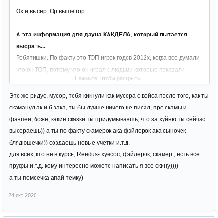
Ох и высер. Ор выше гор.
А эта информация для дауна КАКДЕЛА, который пытается
высрать...
Ребятишки. По факту это ТОП игрок годов 2012х, когда все думали
что он ТОП, потому что он играл с людьми которые показали
Нажмите, чтобы раскрыть...
ДЦПшнику что такое БОТ. На этом его история закончилась.
Сережка и дня не играл без софта. А там где играл, играл не долго.
Это же ридус, мусор, тебя кикнули как мусора с войса после того, как ты
Нахуй ты пишешь про ГВГ турики и т.д. если ты фулл софтер?
скаманул ак и б.зака, ты бы лучше ничего не писал, про скамы и
Даже если против него выйдет даун на софте, у КАКДЕЛА скрипты
фанпеи, боже, какие сказки ты придумываешь, что за хуйню ты сейчас
получше. Сосал он на них долго и страстно.
высераешь)) а ты по факту скамерок ака фэйлерок ака сыночек
Сейчас бы на ИЗИ крафте крутить пальцы веером.
блядюшечки)) создаешь новые учетки и.т.д.
Прямо ору как сука(твоя мать).
для всех, кто не в курсе, Reedus- хуесос, фэйлерок, скамер , есть все
Парень такой же ТРУ как Тимати. Пиздит только, а толку ноль.
пруфы и.т.д. кому интересно можете написать я все скину))))
Играли на классике(фришке), лоу рейт. Парень на второй день всю
а ты помоечка апай темку)
адену которую ПАТИ нафармило(то самое пати которое он
24 окт 2020
уважает) он выставил на ФАН пей, купил своей шмаре 2
чизбургера, а пацанов в мут. И пропал на пару месяцев. Потом