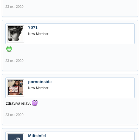
23 окт 2020
?0?1
New Member
23 окт 2020
pornoinside
New Member
zdraviya jelayu
23 окт 2020
Mifistofel