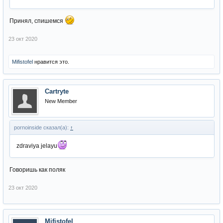
Принял, спишемся
23 окт 2020
Mifistofel
нравится это.
Cartryte
New Member
pornoinside сказал(а):
↑
zdraviya jelayu
Говоришь как поляк
23 окт 2020
Mifistofel