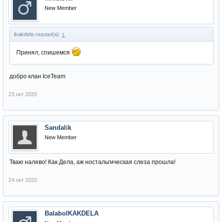
New Member
ikakdela сказал(а):
↑
Принял, спишемся
добро клан IceTeam
23 окт 2020
Sandalik
New Member
Тваю налево! Как Дела, аж ностальгическая слеза прошла!
24 окт 2020
BalabolKAKDELA