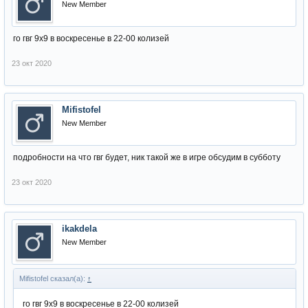
New Member
го гвг 9х9 в воскресенье в 22-00 колизей
23 окт 2020
Mifistofel
New Member
подробности на что гвг будет, ник такой же в игре обсудим в субботу
23 окт 2020
ikakdela
New Member
Mifistofel сказал(а):
↑
го гвг 9х9 в воскресенье в 22-00 колизей