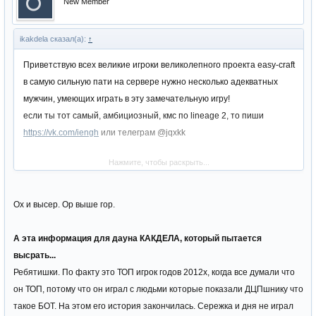
New Member
ikakdela сказал(а):
↑
Приветствую всех великие игроки великолепного проекта easy-craft
в самую сильную пати на сервере нужно несколько адекватных
мужчин, умеющих играть в эту замечательную игру!
если ты тот самый, амбициозный, кмс по lineage 2, то пиши
https://vk.com/iengh
или телеграм @jqxkk
Нажмите, чтобы раскрыть...
А эта информация для тех, кто пытается высрать в мою
сторону...
ребятишки, по факту, вот сколько раз стартовал сервер, постоянно
Ох и высер. Ор выше гор.
пишу я и мои мэберы про ГВГ (group vs group) -ГВГ это показатель
и уровень игры твоей пати, если ты пишешь нон стоп что ищеш с
А эта информация для дауна КАКДЕЛА, который пытается
кем гвг, тебя все игнорят, никто не хочет с вами драться, тогда по
высрать...
факту, статус "ТОП ПАТИ ДВОРА" заслуживает эта пати? я играл и
Ребятишки. По факту это ТОП игрок годов 2012х, когда все думали что
играю всегда на пати, мне похуй на клан, на эпики и.т.д., мне важен
он ТОП, потому что он играл с людьми которые показали ДЦПшнику что
результат моей пати, если мы побеждаем в 1 пати на той же АК, то
такое БОТ. На этом его история закончилась. Сережка и дня не играл