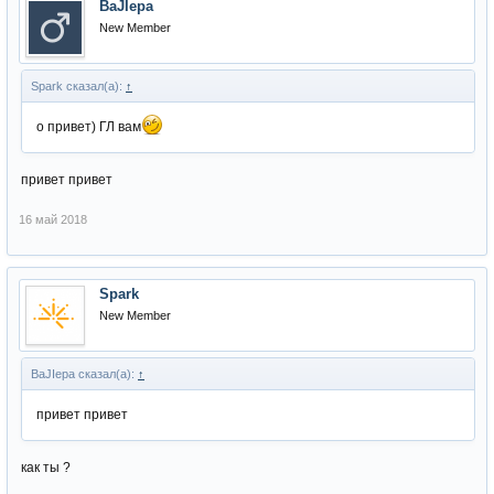
BaJIepa
New Member
Spark сказал(а):
↑
о привет) ГЛ вам
привет привет
16 май 2018
Spark
New Member
BaJIepa сказал(а):
↑
привет привет
как ты ?