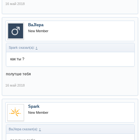
16 май 2018
BaJIepa
New Member
Spark сказал(а):
↑
как ты ?
полутше тебя
16 май 2018
Spark
New Member
BaJIepa сказал(а):
↑