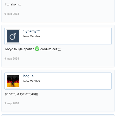
lf znakomix
9 мар 2018
Synergy™
New Member
Богус ты где пропал
сколько лет )))
9 мар 2018
bogus
New Member
работа) а тут отпуск)))
9 мар 2018