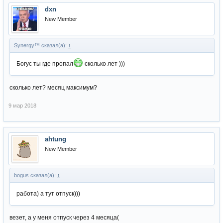
dxn
New Member
Synergy™ сказал(а):
↑
Богус ты где пропал
сколько лет )))
сколько лет? месяц максимум?
9 мар 2018
ahtung
New Member
bogus сказал(а):
↑
работа) а тут отпуск)))
везет, а у меня отпуск через 4 месяца(