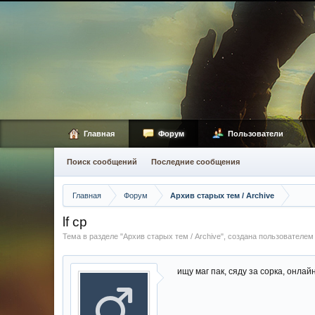
Главная
Форум
Пользователи
Поиск сообщений
Последние сообщения
Главная
Форум
Архив старых тем / Archive
lf cp
Тема в разделе "
Архив старых тем / Archive
", создана пользователе
ищу маг пак, сяду за сорка, онла