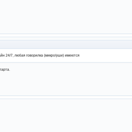
лайн 24/7, любая говорилка (микро/уши) имеются
тарта.