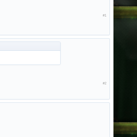
#1
#2