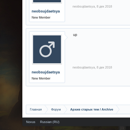
neobsujdaetsya
,
8 дек 2018
neobsujdaetsya
New Member
up
neobsujdaetsya
,
8 дек 2018
neobsujdaetsya
New Member
Главная
Форум
Архив старых тем / Archive
Novus
Russian (RU)