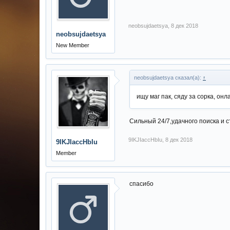
neobsujdaetsya
,
8 дек 2018
neobsujdaetsya
New Member
neobsujdaetsya сказал(а):
↑
ищу маг пак, сяду за сорка, он
Сильный 24/7,удачного поиска и с
9IKJIaccHbIu
,
8 дек 2018
9IKJIaccHbIu
Member
спасибо