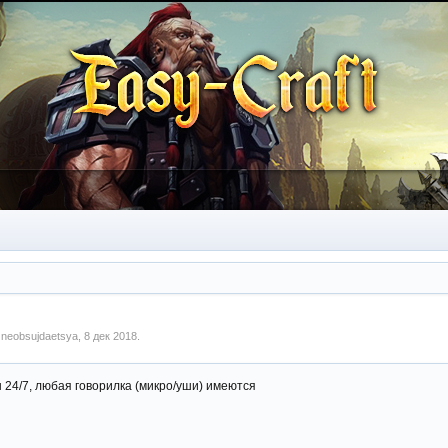
м
neobsujdaetsya
,
8 дек 2018
.
йн 24/7, любая говорилка (микро/уши) имеются