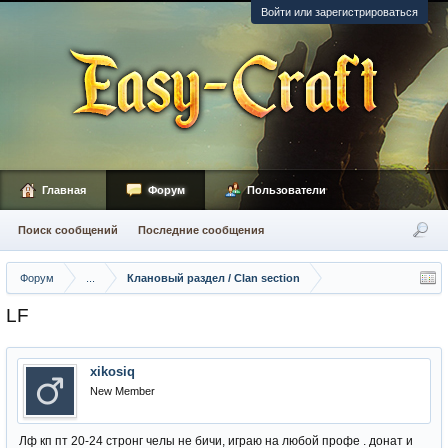
Войти или зарегистрироваться
Главная
Форум
Пользователи
Поиск сообщений
Последние сообщения
Форум
...
Клановый раздел / Сlan section
LF
xikosiq
New Member
Лф кп пт 20-24 стронг челы не бичи, играю на любой профе . донат и