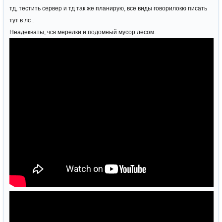
тд, тестить сервер и тд так же планирую, все виды говорилокю писать
тут в лс .
Неадекваты, чсв мерелки и подомный мусор лесом.