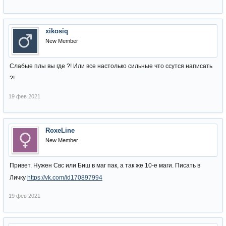
xikosiq
New Member
Слабые плы вы где ?! Или все настолько сильные что ссутся написать
?!
19 фев 2021
RoxeLine
New Member
Привет. Нужен Свс или Биш в маг пак, а так же 10-е маги. Писать в
Личку
https://vk.com/id170897994
19 фев 2021