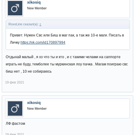
xikosiq
New Member
RoxeLine сказал(а):
↑
Привет. Нужен Свс или Биш в маг пак, а так же 10-е маги. Писать в
Личку
https://vk.com/id170897994
Отдыхай малый , я хз что ты и кто , и с такими челами на саппорте
играть не буду, темболее ты муркинская лоу пачка . Магам поиграю свс
биш нет , 10 не собираюсь
19 фев 2021
xikosiq
New Member
ЛФ фастом
19 фев 2021