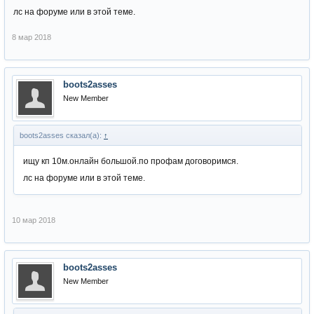
лс на форуме или в этой теме.
8 мар 2018
boots2asses
New Member
boots2asses сказал(а):
↑
ищу кп 10м.онлайн большой.по профам договоримся.
лс на форуме или в этой теме.
10 мар 2018
boots2asses
New Member