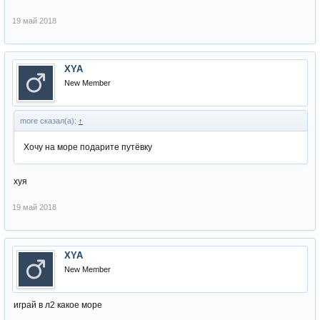
19 май 2018
XYA
New Member
more сказал(а):
↑
Хочу на море подарите путёвку
хуя
19 май 2018
XYA
New Member
играй в л2 какое море