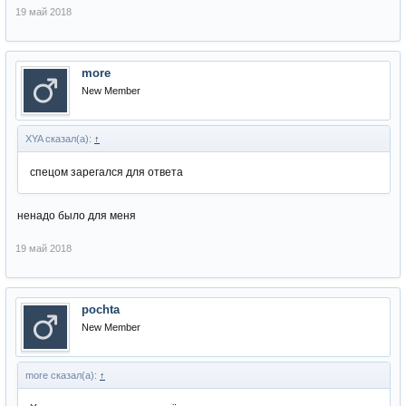
19 май 2018
more
New Member
XYA сказал(а):
↑
спецом зарегался для ответа
ненадо было для меня
19 май 2018
pochta
New Member
more сказал(а):
↑