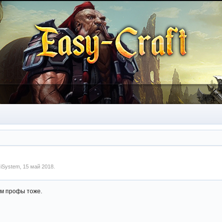
м
iSystem
,
15 май 2018
.
им профы тоже.