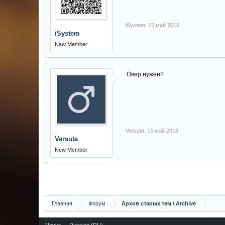
iSystem
,
15 май 2018
iSystem
New Member
Овер нужен?
Versuta
,
15 май 2018
Versuta
New Member
Главная
Форум
Архив старых тем / Archive