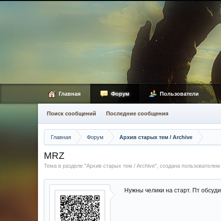
Главная
Форум
Пользователи
Поиск сообщений
Последние сообщения
Главная
Форум
Архив старых тем / Archive
MRZ
Тема в разделе "
Архив старых тем / Archive
", создана пользователе
Нужны челики на старт. Пт обсуд