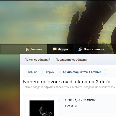
Главная
Форум
Пользователи
Поиск сообщений
Последние сообщения
Главная
Форум
Архив старых тем / Archive
Naberu golovorezov dla fana na 3 dni'a
Тема в разделе "
Архив старых тем / Archive
", создана пользователе
Связь дис или мамбл
Всем ГЛ
____________________________