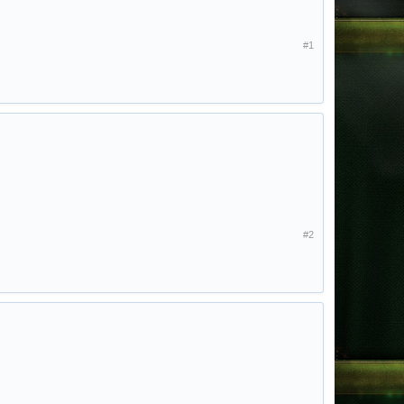
#1
#2