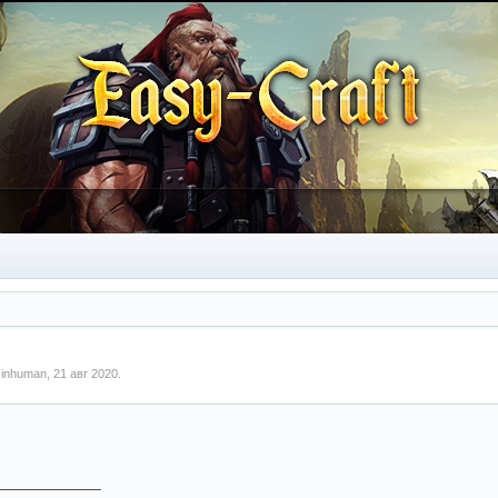
м
inhuman
,
21 авг 2020
.
_____________