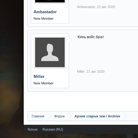
Ambastador
,
21 авг 2020
Ambastador
New Member
Кинь войс брат
Miller
,
21 авг 2020
Miller
New Member
Главная
Форум
Архив старых тем / Archive
Novus
Russian (RU)