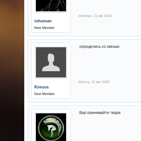
inhuman
,
21 авг 2020
inhuman
New Member
определись со связью
Kimura
,
21 авг 2020
Kimura
New Member
Вар принимайте твари