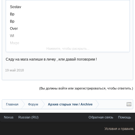
Sostav
Bp
Bp
Over
Wl
Mage
Нажмите, чтобы раскрыть...
Mage
Mage
Сяду на мага напиши в личку , или давай поговорим !
Mage
19 май 2018
Mage
Online 4+ clan meropriyatiya,svyaz' RC,blije k starty vozmojni
izmeneniya v setape
(Вы должны войти или зарегистрироваться, чтобы ответить.)
Главная
Форум
Архив старых тем / Archive
Novus
Russian (RU)
Обратная связь
Помощь
Условия и правила