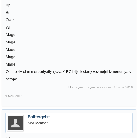
Bp
Bp
Over
Wl
Mage
Mage
Mage
Mage
Mage
Online 4+ clan meropriyatiya,svyaz' RC,blije k starty vozmojni izmeneniya v
setape
Последнее редактирование:
10 май 2018
9 май 2018
Polltergeist
New Member