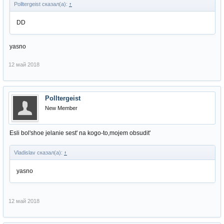
Polltergeist сказал(а):
↑
DD
yasno
12 май 2018
Polltergeist
New Member
Esli bol'shoe jelanie sest' na kogo-to,mojem obsudit'
Vladislav сказал(а):
↑
yasno
12 май 2018