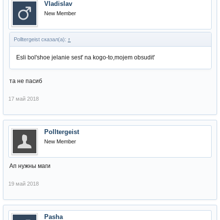
Vladislav
New Member
Polltergeist сказал(а):
↑
Esli bol'shoe jelanie sest' na kogo-to,mojem obsudit'
та не пасиб
17 май 2018
Polltergeist
New Member
Ап нужны маги
19 май 2018
Pasha