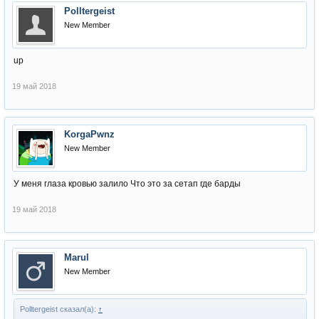
Polltergeist
New Member
up
19 май 2018
KorgaPwnz
New Member
У меня глаза кровью залило Что это за сетап где барды
19 май 2018
Marul
New Member
Polltergeist сказал(а):
↑