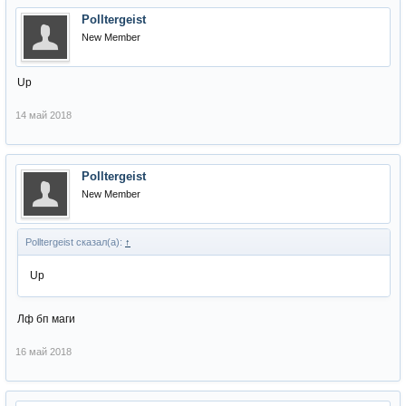
Polltergeist
New Member
Up
14 май 2018
Polltergeist
New Member
Polltergeist сказал(а):
↑
Up
Лф бп маги
16 май 2018