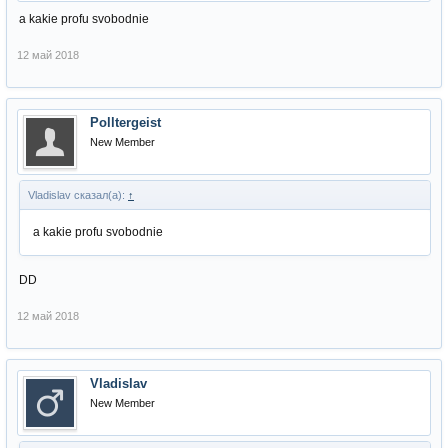
a kakie profu svobodnie
12 май 2018
Polltergeist
New Member
Vladislav сказал(а):
↑
a kakie profu svobodnie
DD
12 май 2018
Vladislav
New Member