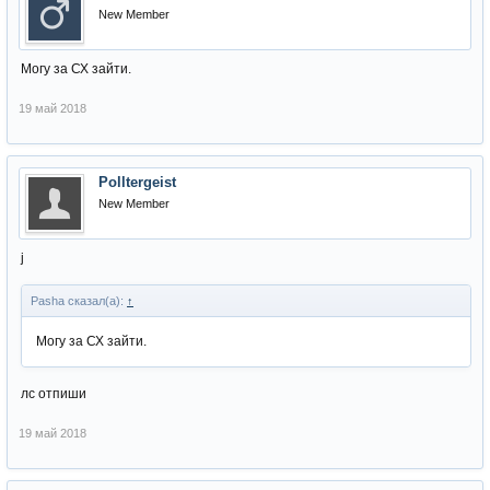
New Member
Могу за СХ зайти.
19 май 2018
Polltergeist
New Member
j
Pasha сказал(а):
↑
Могу за СХ зайти.
лс отпиши
19 май 2018