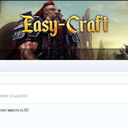
м
BMW
,
12 май 2018
.
очет вместе го ЛС