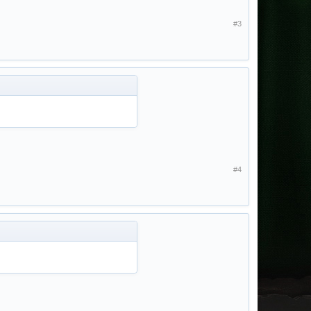
#3
#4