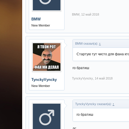
BMW
,
12 май 2018
BMW
New Member
BMW сказал(а):
↑
Стартую тут чисто для фана кто
го братиш
TynckyVyncky
,
14 май 2018
TynckyVyncky
New Member
TynckyVyncky сказал(а):
↑
го братиш
лс