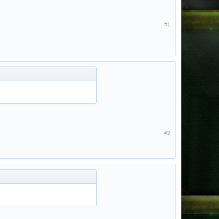
#1
#2