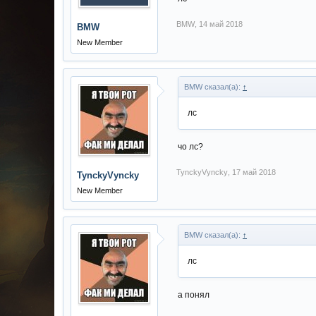
BMW
,
14 май 2018
BMW
New Member
BMW сказал(а):
↑
лс
чо лс?
TynckyVyncky
,
17 май 2018
TynckyVyncky
New Member
BMW сказал(а):
↑
лс
а понял