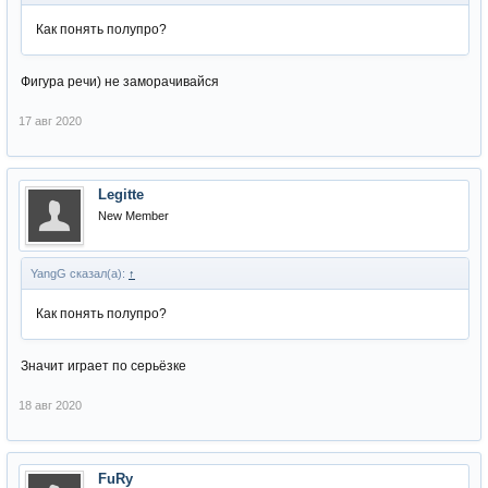
Как понять полупро?
Фигура речи) не заморачивайся
17 авг 2020
Legitte
New Member
YangG сказал(а):
↑
Как понять полупро?
Значит играет по серьёзке
18 авг 2020
FuRy