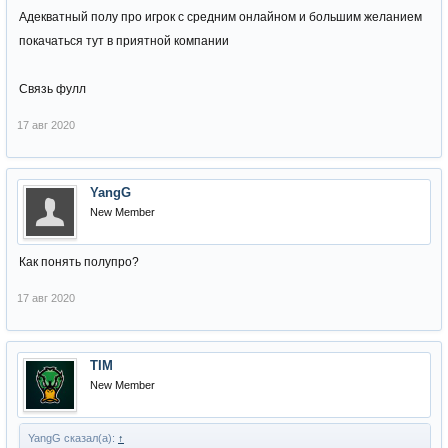
Адекватный полу про игрок с средним онлайном и большим желанием
покачаться тут в приятной компании
Связь фулл
17 авг 2020
YangG
New Member
Как понять полупро?
17 авг 2020
TIM
New Member
YangG сказал(а):
↑