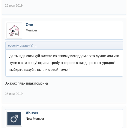
25 июл 2019
One
Member
evgeniy сказал(а):
↑
да ты иди соси хуй вместе со своим дискордом а что лучше или что
хуже я сам решу! страна требует героев а пизда рожает уродов!
выйдите нахуй в окно и с этой темки!
Ахахах плак плак помойка
25 июл 2019
Abuser
New Member