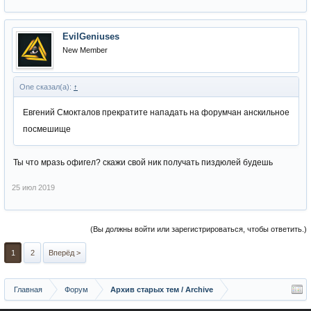
EvilGeniuses
New Member
One сказал(а):
↑
Евгений Смокталов прекратите нападать на форумчан анскильное
посмешище
Ты что мразь офигел? скажи свой ник получать пиздюлей будешь
25 июл 2019
(Вы должны войти или зарегистрироваться, чтобы ответить.)
1
2
Вперёд >
Главная
Форум
Архив старых тем / Archive