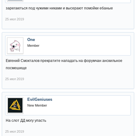
зарегаються под чужими никами и высерают помойки ебаные
25 июл 2019
One
Member
Евгений Смокталов прекратите нападать на форумчан анскильное
посмешище
25 июл 2019
EvilGeniuses
New Member
На слот ДД могу упасть
25 июл 2019