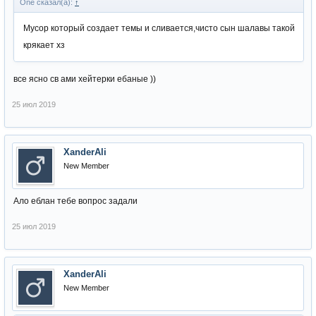
One сказал(а):
↑
Мусор который создает темы и сливается,чисто сын шалавы такой
крякает хз
все ясно св ами хейтерки ебаные ))
25 июл 2019
XanderAli
New Member
Ало еблан тебе вопрос задали
25 июл 2019
XanderAli
New Member