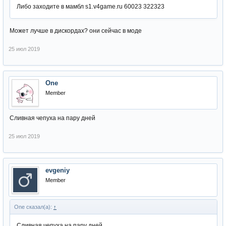
Либо заходите в мамбл s1.v4game.ru 60023 322323
Может лучше в дискордах? они сейчас в моде
25 июл 2019
One
Member
Cливная чепуха на пару дней
25 июл 2019
evgeniy
Member
One сказал(а):
↑
Cливная чепуха на пару дней