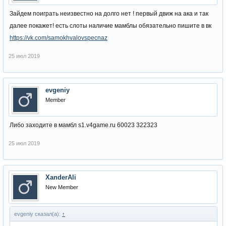
Зайдем поиграть неизвестно на долго нет ! первый движ на ака и так
далее покажет! есть слоты наличие мамблы обязательно пишите в вк
https://vk.com/samokhvalovspecnaz
25 июл 2019
evgeniy
Member
Либо заходите в мамбл s1.v4game.ru 60023 322323
25 июл 2019
XanderAli
New Member
evgeniy сказал(а):
↑