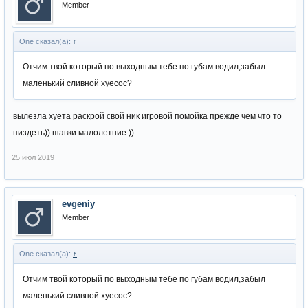
Member
One сказал(а):
↑
Отчим твой который по выходным тебе по губам водил,забыл
маленький сливной хуесос?
вылезла хуета раскрой свой ник игровой помойка прежде чем что то
пиздеть)) шавки малолетние ))
25 июл 2019
evgeniy
Member
One сказал(а):
↑
Отчим твой который по выходным тебе по губам водил,забыл
маленький сливной хуесос?