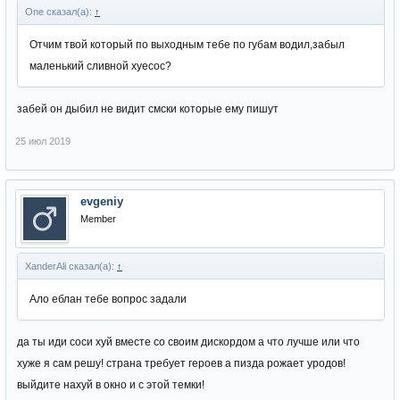
One сказал(а):
↑
Отчим твой который по выходным тебе по губам водил,забыл
маленький сливной хуесос?
забей он дыбил не видит смски которые ему пишут
25 июл 2019
evgeniy
Member
XanderAli сказал(а):
↑
Ало еблан тебе вопрос задали
да ты иди соси хуй вместе со своим дискордом а что лучше или что
хуже я сам решу! страна требует героев а пизда рожает уродов!
выйдите нахуй в окно и с этой темки!