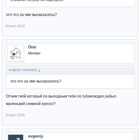
это что за чмо высказалось?
25 июл 2019
One
Member
evgeniy сказал(а):
↑
это что за чмо высказалось?
Отчим твой который по выходным тебе по губам водил,забыл
маленький сливной хуесос?
25 июл 2019
evgeniy