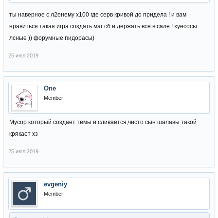
ты наверное с л2енему х100 где серв кривой до придела ! и вам
нравиться такая игра создать маг сб и держать все в сале ! хуесосы
лсные )) форумные пидорасы)
25 июл 2019
One
Member
Мусор который создает темы и сливается,чисто сын шалавы такой
крякает хз
25 июл 2019
evgeniy
Member