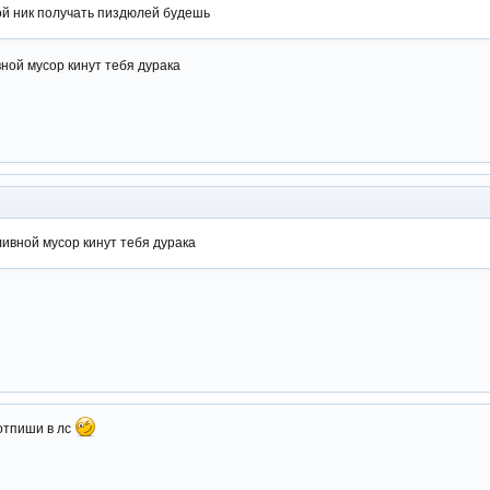
ой ник получать пиздюлей будешь
ной мусор кинут тебя дурака
ливной мусор кинут тебя дурака
отпиши в лс