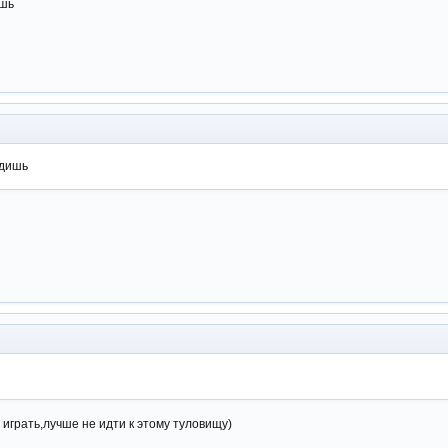
ишь
идишь
играть,лучше не идти к этому туловищу)