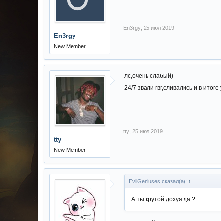
En3rgy
,
25 июл 2019
En3rgy
New Member
лс,очень слабый)
24/7 звали гвг,сливались и в итог
tty
,
25 июл 2019
tty
New Member
EvilGeniuses сказал(а):
↑
А ты крутой дохуя да ?