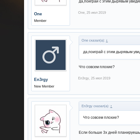
да,поиграй с этим дырявым увид
One
,
25 июл 2019
One
Member
One сказал(а):
↑
да,поиграй с этим дырявым ув
Что совсем плохие?
En3rgy
,
25 июл 2019
En3rgy
New Member
En3rgy сказал(а):
↑
Что совсем плохие?
Если больше 3х дней планируешь 