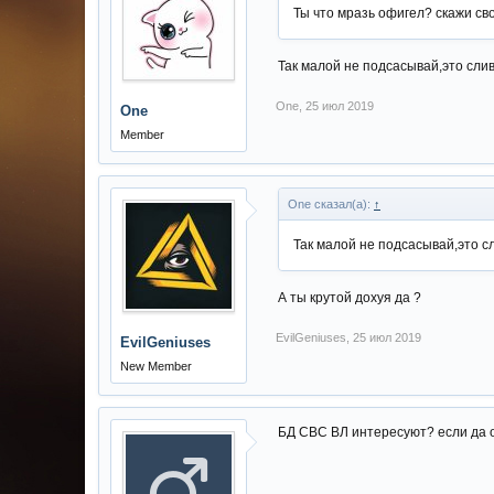
Ты что мразь офигел? скажи св
Так малой не подсасывай,это слив
One
,
25 июл 2019
One
Member
One сказал(а):
↑
Так малой не подсасывай,это с
А ты крутой дохуя да ?
EvilGeniuses
,
25 июл 2019
EvilGeniuses
New Member
БД СВС ВЛ интересуют? если да 