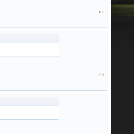
#25
#26