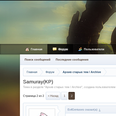
Главная
Форум
Пользователи
Поиск сообщений
Последние сообщения
Главная
Форум
Архив старых тем / Archive
Samuray(KP)
Тема в разделе "
Архив старых тем / Archive
", создана пользователе
Страница 2 из 2
< Назад
1
2
EvilGeniuses сказал(а):
↑