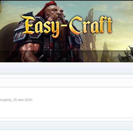
м
evgeniy
,
25 июл 2019
.