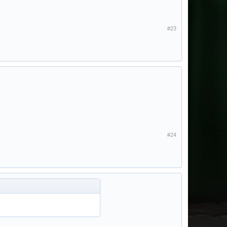
#23
#24