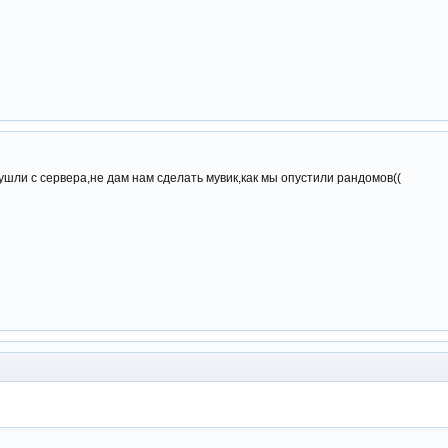
е ушли с сервера,не дам нам сделать мувик,как мы опустили рандомов((