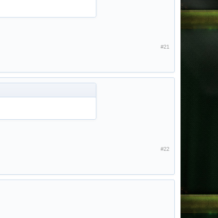
#21
#22