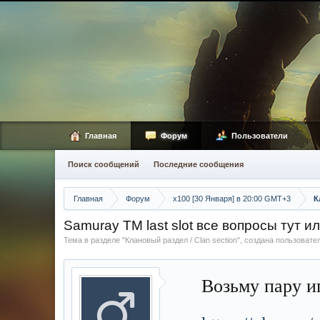
Главная
Форум
Пользователи
Поиск сообщений
Последние сообщения
Главная
Форум
х100 [30 Января] в 20:00 GMT+3
К
Samuray TM last slot все вопросы тут ил
Тема в разделе "
Клановый раздел / Сlan section
", создана пользоват
Возьму пару и