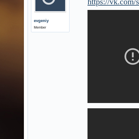
https://vk.com
evgeniy
Member