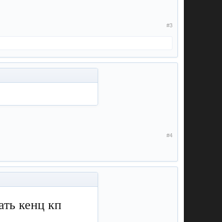
#3
#4
ать кенц кп