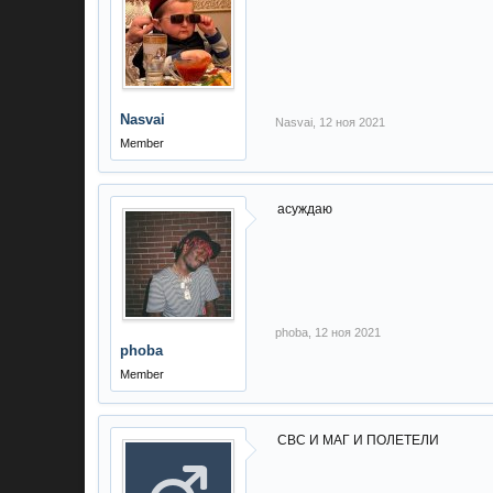
Nasvai
Nasvai
,
12 ноя 2021
Member
асуждаю
phoba
,
12 ноя 2021
phoba
Member
СВС И МАГ И ПОЛЕТЕЛИ