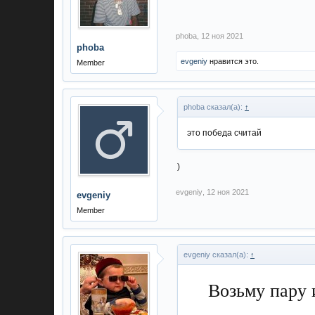
phoba
,
12 ноя 2021
phoba
evgeniy
нравится это.
Member
phoba сказал(а):
↑
это победа считай
)
evgeniy
,
12 ноя 2021
evgeniy
Member
evgeniy сказал(а):
↑
Возьму пару 