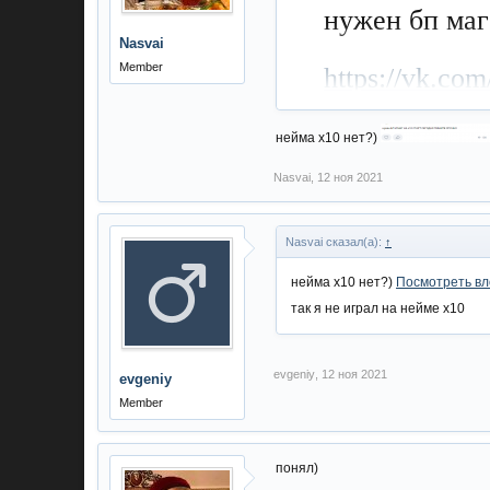
нужен бп маг
Nasvai
Member
https://vk.co
нейма х10 нет?)
Nasvai
,
12 ноя 2021
Nasvai сказал(а):
↑
нейма х10 нет?)
Посмотреть вл
так я не играл на нейме х10
evgeniy
,
12 ноя 2021
evgeniy
Member
понял)