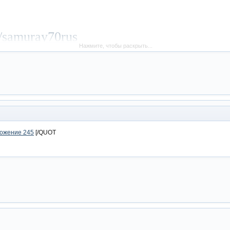
m/samuray70rus
Нажмите, чтобы раскрыть...
ожение 245
[/QUOT