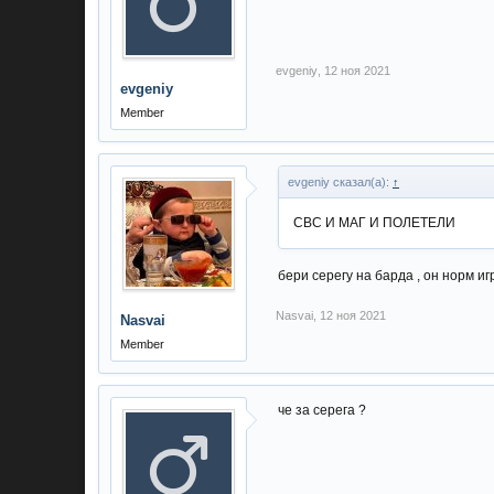
evgeniy
,
12 ноя 2021
evgeniy
Member
evgeniy сказал(а):
↑
СВС И МАГ И ПОЛЕТЕЛИ
бери серегу на барда , он норм иг
Nasvai
,
12 ноя 2021
Nasvai
Member
че за серега ?