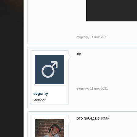
evgeniy
,
11 ноя 2021
ап
evgeniy
,
11 ноя 2021
evgeniy
Member
это победа считай