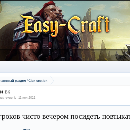
лановый раздел / Сlan section
и вк
елем
evgeniy
,
11 ноя 2021
.
гроков чисто вечером посидеть повтыка