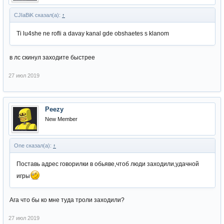
CJIaBiK сказал(а):
↑
Ti lu4she ne rofli a davay kanal gde obshaetes s klanom
в лс скинул заходите быстрее
27 июл 2019
Peezy
New Member
One сказал(а):
↑
Поставь адрес говорилки в обьяве,чтоб люди заходили,удачной
игры
Ага что бы ко мне туда троли заходили?
27 июл 2019