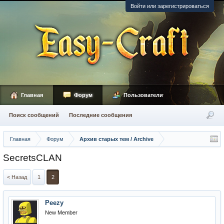
Войти или зарегистрироваться
Главная
Форум
Пользователи
Поиск сообщений
Последние сообщения
Главная
Форум
Архив старых тем / Archive
SecretsCLAN
< Назад
1
2
Peezy
New Member