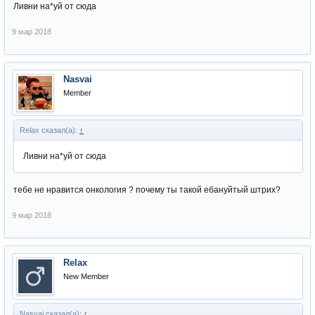
Ливни на*уй от сюда
9 мар 2018
Nasvai
Member
Relax сказал(а):
↑
Ливни на*уй от сюда
тебе не нравится онкология ? почему ты такой ебануйтый штрих?
9 мар 2018
Relax
New Member
Nasvai сказал(а):
↑