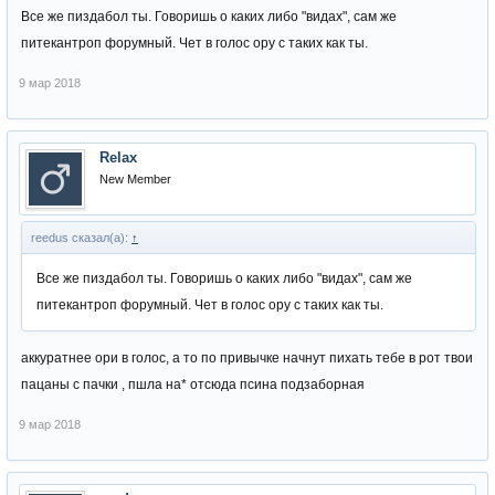
Все же пиздабол ты. Говоришь о каких либо "видах", сам же
питекантроп форумный. Чет в голос ору с таких как ты.
9 мар 2018
Relax
New Member
reedus сказал(а):
↑
Все же пиздабол ты. Говоришь о каких либо "видах", сам же
питекантроп форумный. Чет в голос ору с таких как ты.
аккуратнее ори в голос, а то по привычке начнут пихать тебе в рот твои
пацаны с пачки , пшла на* отсюда псина подзаборная
9 мар 2018