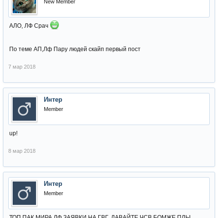
New Member
АЛО, ЛФ Срач
По теме АП,Лф Пару людей скайп первый пост
7 мар 2018
Интер
Member
up!
8 мар 2018
Интер
Member
ТОП ПАК МИРА ЛФ ЗАЯВКИ НА ГВГ, ДАВАЙТЕ ЧСВ БОМЖЕ ПЛЫ,