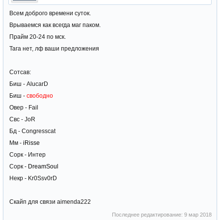
Всем доброго времени суток.
Врываемся как всегда маг паком.
Прайм 20-24 по мск.
Тага нет, лф ваши предложения
Сотсав:
Биш - AlucarD
Биш -
свободно
Овер - Fail
Свс - JoR
Бд - Congresscat
Мм -
iRisse
Сорк - Интер
Сорк
- DreamSoul
Некр - Kr0Ssv0rD
Скайп для связи aimenda222
Последнее редактирование:
9 мар 2018