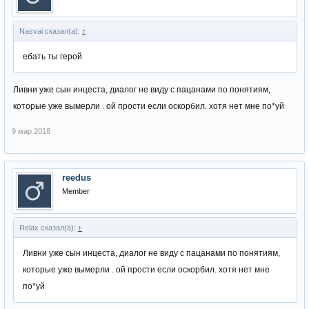
Nasvai сказал(а):
↑
ебать ты герой
Ливни уже сын инцеста, диалог не виду с пацанами по понятиям,
которые уже вымерли . ой прости если оскорбил. хотя нет мне по*уй
9 мар 2018
reedus
Member
Relax сказал(а):
↑
Ливни уже сын инцеста, диалог не виду с пацанами по понятиям,
которые уже вымерли . ой прости если оскорбил. хотя нет мне
по*уй