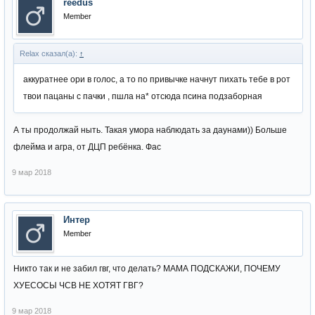
reedus
Member
Relax сказал(а):
↑
аккуратнее ори в голос, а то по привычке начнут пихать тебе в рот
твои пацаны с пачки , пшла на* отсюда псина подзаборная
А ты продолжай ныть. Такая умора наблюдать за даунами)) Больше
флейма и агра, от ДЦП ребёнка. Фас
9 мар 2018
Интер
Member
Никто так и не забил гвг, что делать? МАМА ПОДСКАЖИ, ПОЧЕМУ
ХУЕСОСЫ ЧСВ НЕ ХОТЯТ ГВГ?
9 мар 2018