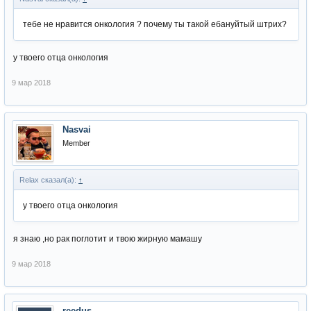
тебе не нравится онкология ? почему ты такой ебануйтый штрих?
у твоего отца онкология
9 мар 2018
Nasvai
Member
Relax сказал(а):
↑
у твоего отца онкология
я знаю ,но рак поглотит и твою жирную мамашу
9 мар 2018
reedus