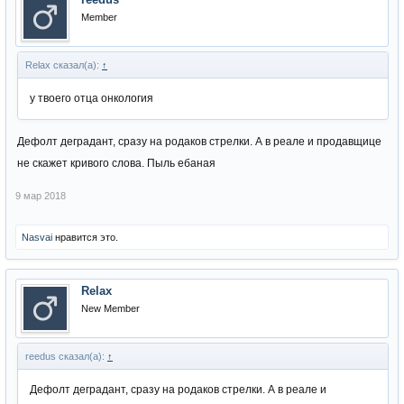
Member
Relax сказал(а):
↑
у твоего отца онкология
Дефолт деградант, сразу на родаков стрелки. А в реале и продавщице
не скажет кривого слова. Пыль ебаная
9 мар 2018
Nasvai
нравится это.
Relax
New Member
reedus сказал(а):
↑
Дефолт деградант, сразу на родаков стрелки. А в реале и