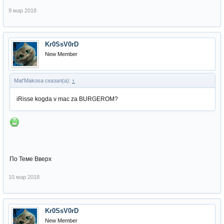
9 мар 2018
Kr0SsV0rD
New Member
Mat'Makosa сказал(а):
↑
iRisse kogda v mac za BURGEROM?
По Теме Вверх
10 мар 2018
Kr0SsV0rD
New Member