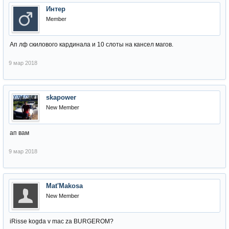
Интер
Member
Ап лф скилового кардинала и 10 слоты на кансел магов.
9 мар 2018
skapower
New Member
ап вам
9 мар 2018
Mat'Makosa
New Member
iRisse kogda v mac za BURGEROM?