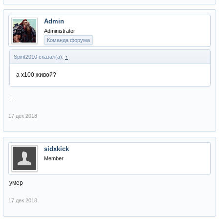
Admin
Administrator
Команда форума
Spirit2010 сказал(а):
↑
а х100 живой?
+
17 дек 2018
sidxkick
Member
умер
17 дек 2018