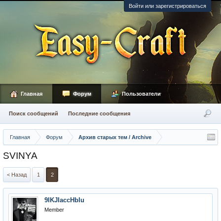
Войти или зарегистрироваться
Главная
Форум
Пользователи
Поиск сообщений
Последние сообщения
Главная
Форум
Архив старых тем / Archive
SVINYA
< Назад
1
2
9IKJIaccHbIu
Member