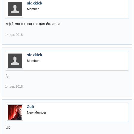
sidxkick
Member
лф 1 маг кп под таг для баланса
14 дек 2018
sidxkick
Member
fg
14 дек 2018
Zuli
New Member
Up