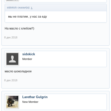
sidxkick сказал(а):
↑
мы не платим , у нас за еду
На масло с хлебом?)
8 дек 2018
sidxkick
Member
масло шоколадное
8 дек 2018
Larethar Gulgrin
New Member