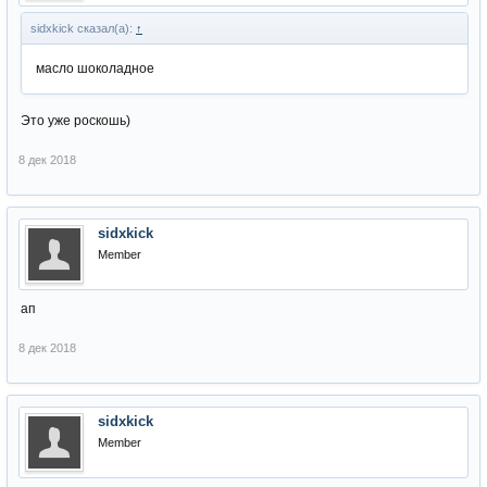
sidxkick сказал(а):
↑
масло шоколадное
Это уже роскошь)
8 дек 2018
sidxkick
Member
ап
8 дек 2018
sidxkick
Member