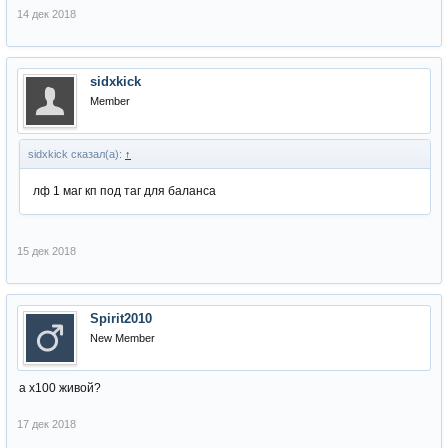
14 дек 2018
sidxkick
Member
sidxkick сказал(а):
↑
лф 1 маг кп под таг для баланса
15 дек 2018
Spirit2010
New Member
а х100 живой?
17 дек 2018