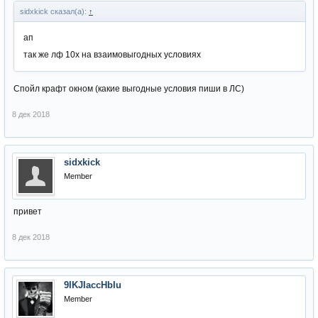
sidxkick сказал(а):
↑
ап
так же лф 10х на взаимовыгодных условиях
Спойл крафт окном (какие выгодные условия пиши в ЛС)
8 дек 2018
sidxkick
Member
привет
8 дек 2018
9IKJIaccHbIu
Member