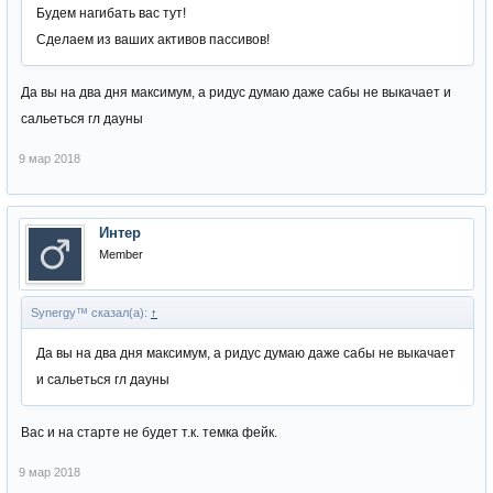
Будем нагибать вас тут!
Сделаем из ваших активов пассивов!
Да вы на два дня максимум, а ридус думаю даже сабы не выкачает и
сальеться гл дауны
9 мар 2018
Интер
Member
Synergy™ сказал(а):
↑
Да вы на два дня максимум, а ридус думаю даже сабы не выкачает
и сальеться гл дауны
Вас и на старте не будет т.к. темка фейк.
9 мар 2018