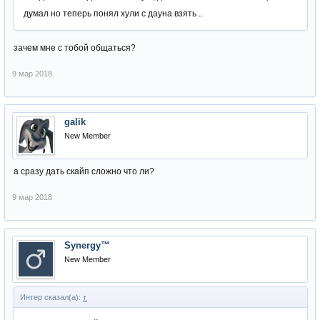
думал но теперь понял хули с дауна взять ..
зачем мне с тобой общаться?
9 мар 2018
galik
New Member
а сразу дать скайп сложно что ли?
9 мар 2018
Synergy™
New Member
Интер сказал(а):
↑