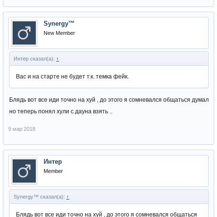
Synergy™
New Member
Интер сказал(а):
↑
Вас и на старте не будет т.к. темка фейк.
Блядь вот все иди точно на хуй , до этого я сомневался общаться думал
но теперь понял хули с дауна взять ..
9 мар 2018
Интер
Member
Synergy™ сказал(а):
↑
Блядь вот все иди точно на хуй , до этого я сомневался общаться