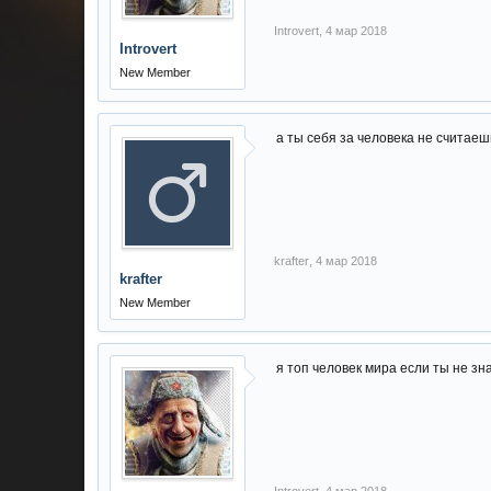
Introvert
,
4 мар 2018
Introvert
New Member
а ты себя за человека не считаеш
krafter
,
4 мар 2018
krafter
New Member
я топ человек мира если ты не зн