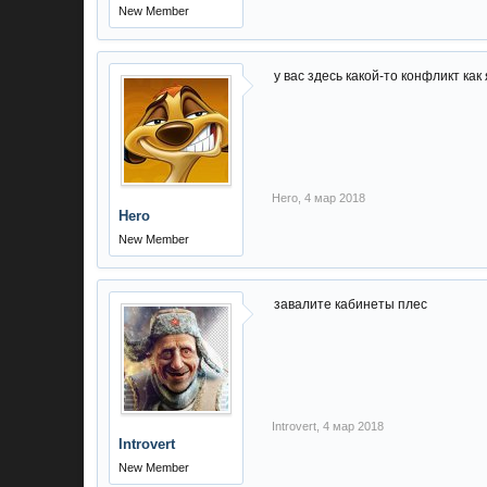
New Member
у вас здесь какой-то конфликт как
Hero
,
4 мар 2018
Hero
New Member
завалите кабинеты плес
Introvert
,
4 мар 2018
Introvert
New Member