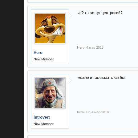
че? ты че тут центровой?
Hero
,
4 мар 2018
Hero
New Member
можно и так сказать как бы.
Introvert
,
4 мар 2018
Introvert
New Member