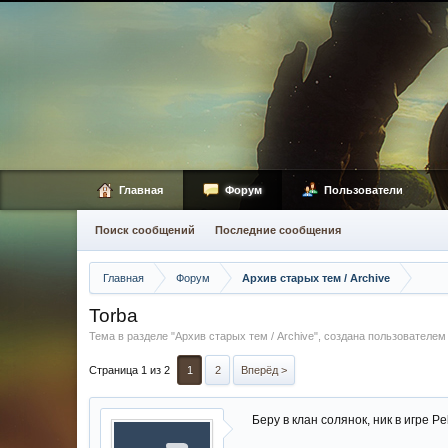
Главная
Форум
Пользователи
Поиск сообщений
Последние сообщения
Главная
Форум
Архив старых тем / Archive
Torba
Тема в разделе "
Архив старых тем / Archive
", создана пользователе
Страница 1 из 2
1
2
Вперёд >
Беру в клан солянок, ник в игре Pe