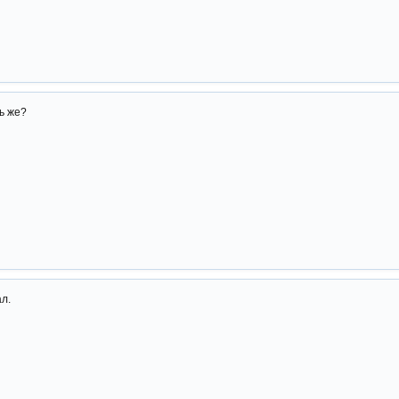
ь же?
ал.