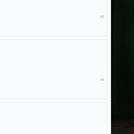
#3
#4