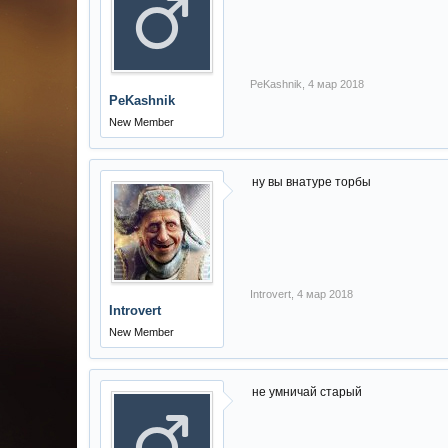
PeKashnik
,
4 мар 2018
PeKashnik
New Member
ну вы внатуре торбы
Introvert
,
4 мар 2018
Introvert
New Member
не умничай старый