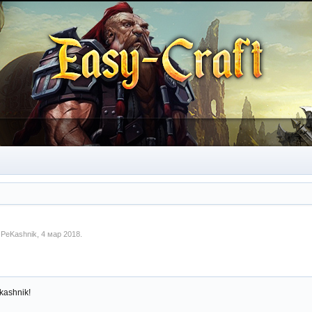
м
PeKashnik
,
4 мар 2018
.
kashnik!