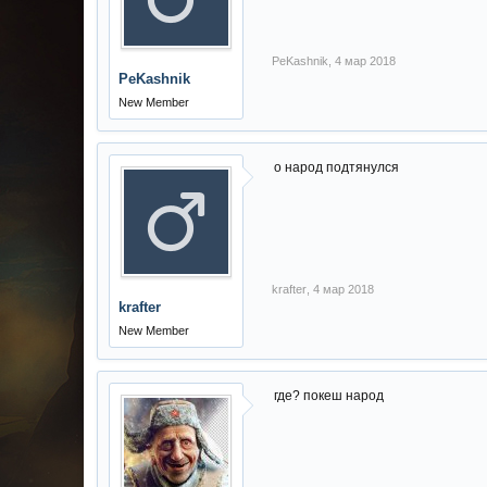
PeKashnik
,
4 мар 2018
PeKashnik
New Member
о народ подтянулся
krafter
,
4 мар 2018
krafter
New Member
где? покеш народ