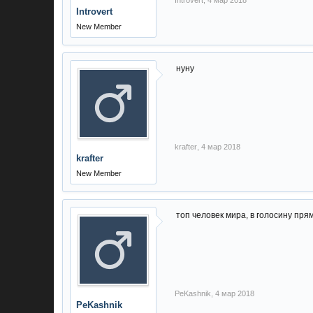
Introvert
,
4 мар 2018
Introvert
New Member
нуну
krafter
,
4 мар 2018
krafter
New Member
топ человек мира, в голосину прям
PeKashnik
,
4 мар 2018
PeKashnik