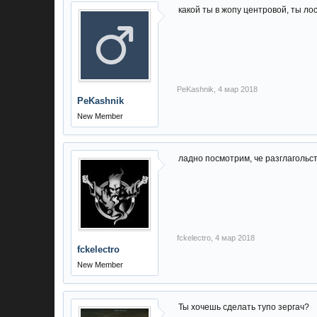
какой ты в жопу центровой, ты ло
PeKashnik
,
4 мар 2018
PeKashnik
New Member
ладно посмотрим, че разглагольс
fckelectro
,
4 мар 2018
fckelectro
New Member
Ты хочешь сделать тупо зергач?