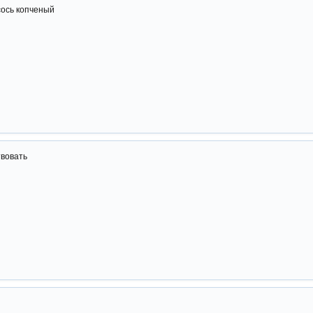
сось копченый
твовать