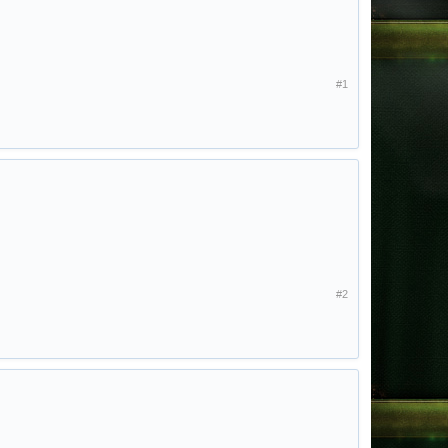
#1
#2