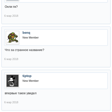
Онли пк?
6 мар 2018
benq
New Member
Что за странное название?
6 мар 2018
tiptop
New Member
впервые такое увидел
6 мар 2018