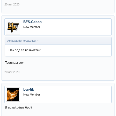
20 авг 2020
BFS-Gebon
New Member
Ambastador сказал(а):
↑
Пак под зп возьмёте?
Троянцы воу
20 авг 2020
Len4ik
New Member
В вк зайдёшь бро?