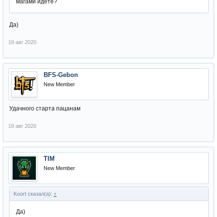
магами идёте?
Да)
19 авг 2020
BFS-Gebon
New Member
Удачного старта пацанам
19 авг 2020
TIM
New Member
Koort сказал(а):
↑
Да)