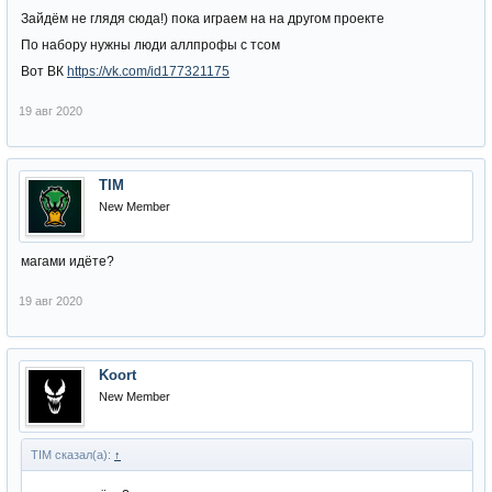
Зайдём не глядя сюда!) пока играем на на другом проекте
По набору нужны люди аллпрофы с тсом
Вот ВК
https://vk.com/id177321175
19 авг 2020
TIM
New Member
магами идёте?
19 авг 2020
Koort
New Member
TIM сказал(а):
↑