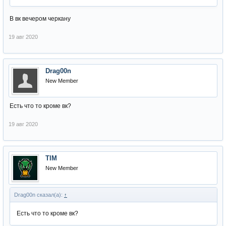
В вк вечером черкану
19 авг 2020
Drag00n
New Member
Есть что то кроме вк?
19 авг 2020
TIM
New Member
Drag00n сказал(а):
↑
Есть что то кроме вк?