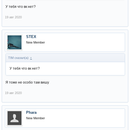
У тебя что вк нет?
19 авг 2020
STEX
New Member
TIM сказал(а):
↑
У тебя что вк нет?
Я тоже не особо там вишу
19 авг 2020
Phara
New Member