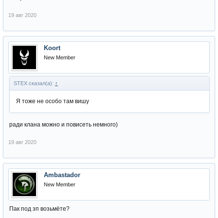
19 авг 2020
Koort
New Member
STEX сказал(а):
↑
Я тоже не особо там вишу
ради клана можно и повисеть немного)
19 авг 2020
Ambastador
New Member
Пак под зп возьмёте?