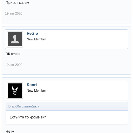
Привет своим
19 авг 2020
ReGlo
New Member
ВК чекни
19 авг 2020
Koort
New Member
Drag00n сказал(а):
↑
Есть что то кроме вк?
Нету