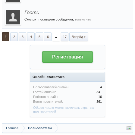
Гость
Смотрит последние сообщения,
только что
1
2
3
4
5
6
→
17
Вперёд >
Регистрация
Онлайн-статистика
Пользователей онлайн:
4
Гостей онлайн:
341
Роботов онлайн:
16
Всего посетителей:
361
Общее число может включать скрытых
пользователей.
Главная
Пользователи