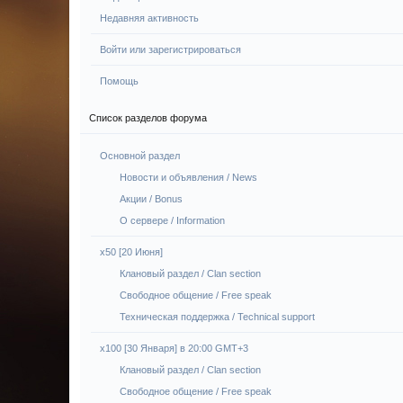
Недавняя активность
Войти или зарегистрироваться
Помощь
Список разделов форума
Основной раздел
Новости и объявления / News
Акции / Bonus
О сервере / Information
x50 [20 Июня]
Клановый раздел / Сlan section
Свободное общение / Free speak
Техническая поддержка / Technical support
х100 [30 Января] в 20:00 GMT+3
Клановый раздел / Сlan section
Свободное общение / Free speak