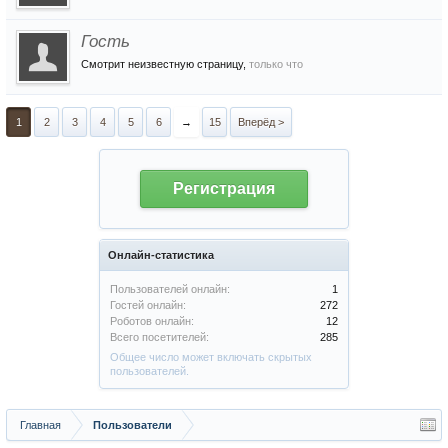
Гость
Смотрит неизвестную страницу,
только что
1
2
3
4
5
6
→
15
Вперёд >
Регистрация
Онлайн-статистика
Пользователей онлайн:
1
Гостей онлайн:
272
Роботов онлайн:
12
Всего посетителей:
285
Общее число может включать скрытых
пользователей.
Главная
Пользователи