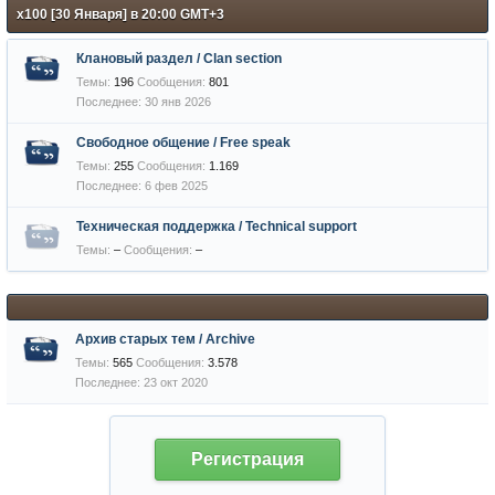
х100 [30 Января] в 20:00 GMT+3
Клановый раздел / Сlan section
Темы:
196
Сообщения:
801
30 янв 2026
Свободное общение / Free speak
Темы:
255
Сообщения:
1.169
6 фев 2025
Техническая поддержка / Technical support
Темы:
–
Сообщения:
–
Архив старых тем / Archive
Темы:
565
Сообщения:
3.578
23 окт 2020
Регистрация