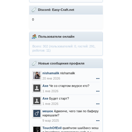
Discord: Easy-Craft.net
0
Пользователи онлайн
Всего: 302 (пользователей: 0, гостей: 291,
роботов: 11)
Новые сообщения профиля
nishamalik
nishamalik
20 янв 2026
•••
Axe
Че со стартом вкурсе кто?
1 янв 2026
•••
Axe
Будет старт?
1 янв 2026
•••
мешок
Адменче, чего там по баферу
нарешали?
9 мар 2025
•••
TouchOfEvil
qɯɐҺvоw ɯǝʎɓǝvɔ wоɯ