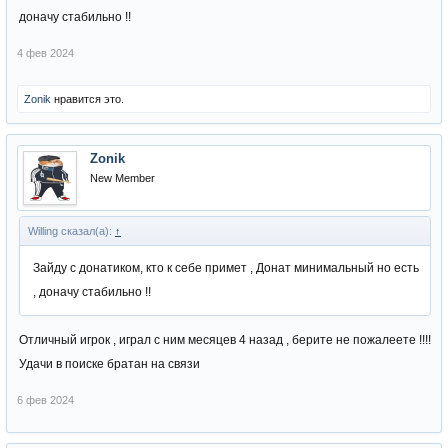
доначу стабильно !!
4 фев 2024
Zonik
нравится это.
Zonik
New Member
Willing сказал(а):
↑
Зайду с донатиком, кто к себе примет , Донат минимальный но есть
, доначу стабильно !!
Отличный игрок , играл с ним месяцев 4 назад , берите не пожалеете !!!!
Удачи в поиске братан на связи
6 фев 2024