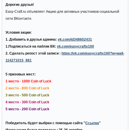
Дорогие друзья!
Easy-Craft.ru объявляет Акцию для активных участников социальной
сети ВКонтакте.
Условия акции:
1. Добавить в друзья админа:
vk.com/id348602431
1.Подписаться на паблик ВК:
vk.com/easycraftx100
2. Сделать репост этой записи :
https://vk.com/easycraftx100?w=wall-
114271015_881
5 призовых мест:
1 место - 1000 Coin of Luck
2 место - 800 Coin of Luck
3 место - 500 Coin of Luck
4 место - 300 Coin of Luck
5 место - 200 Coin of Luck
Победитель будет выбран с помощью сайта "
Ссылка
"