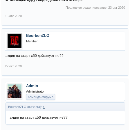
Итоги акции будут подведены 25-26 октября
Последнее редактирование:
23 окт 2020
15 авг 2020
BourbonZLO
Member
акция на старт х50 действует не??
22 окт 2020
Admin
Administrator
Команда форума
BourbonZLO сказал(а):
↑
акция на старт х50 действует не??